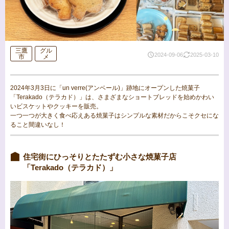
三鷹
グル
2024-09-06
2025-03-10
市
メ
2024年3月3日に「un verre(アンベール)」跡地にオープンした焼菓子
「Terakado（テラカド）」は、さまざまなショートブレッドを始めかわい
いビスケットやクッキーを販売。
一つ一つが大きく食べ応えある焼菓子はシンプルな素材だからこそクセにな
ること間違いなし！
住宅街にひっそりとたたずむ小さな焼菓子店
「Terakado（テラカド）」