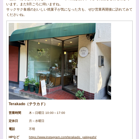
います。また9月ごろに伺いますね。
サックサク食感のおいしい焼菓子が気になった方も、ぜひ営業再開後に訪れてみて
くださいね。
Terakado（テラカド）
営業時間
木～日曜日 10:00～17:00
定休日
月～水曜日
電話
不明
HPなど
https://www.instagram.com/terakado_yakigashi/