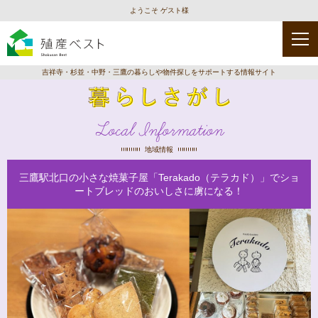
ようこそ ゲスト様
吉祥寺・杉並・中野・三鷹の暮らしや物件探しをサポートする情報サイト
Local Information
地域情報
三鷹駅北口の小さな焼菓子屋「Terakado（テラカド）」でショ
ートブレッドのおいしさに虜になる！