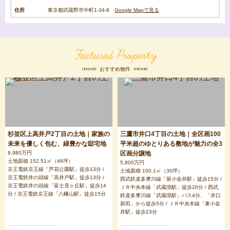
住所
東京都武蔵野市中町1-34-8
Google Mapで見る
Featured Property
おすすめ物件
杉並区上高井戸2丁目の土地｜家族の
三鷹市井口4丁目の土地｜全区画100
未来を優しく包む、緑豊かな邸宅地
平米超のゆとりある敷地が魅力の全3
8,980万円
区画分譲地
土地面積 152.51㎡（46坪）
5,800万円
京王電鉄京王線「芦花公園駅」徒歩13分 /
土地面積 100.1㎡（30坪）
京王電鉄井の頭線「高井戸駅」徒歩13分 /
西武鉄道多摩川線「新小金井駅」徒歩15分 /
京王電鉄井の頭線「富士見ヶ丘駅」徒歩14
ＪＲ中央本線「武蔵境駅」徒歩20分 / 西武
分 / 京王電鉄京王線「八幡山駅」徒歩15分
鉄道多摩川線「武蔵境駅」バス4分、「井口
新田」から徒歩5分 / ＪＲ中央本線「東小金
井駅」徒歩23分