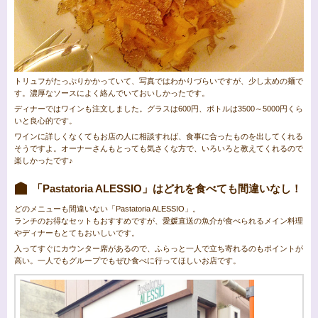
トリュフがたっぷりかかっていて、写真ではわかりづらいですが、少し太めの麺で
す。濃厚なソースによく絡んでいておいしかったです。
ディナーではワインも注文しました。グラスは600円、ボトルは3500～5000円くら
いと良心的です。
ワインに詳しくなくてもお店の人に相談すれば、食事に合ったものを出してくれる
そうですよ。オーナーさんもとっても気さくな方で、いろいろと教えてくれるので
楽しかったです♪
「Pastatoria ALESSIO」はどれを食べても間違いなし！
どのメニューも間違いない「Pastatoria ALESSIO」。
ランチのお得なセットもおすすめですが、愛媛直送の魚介が食べられるメイン料理
やディナーもとてもおいしいです。
入ってすぐにカウンター席があるので、ふらっと一人で立ち寄れるのもポイントが
高い。一人でもグループでもぜひ食べに行ってほしいお店です。