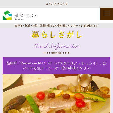
ようこそ ゲスト様
吉祥寺・杉並・中野・三鷹の暮らしや物件探しをサポートする情報サイト
Local Information
地域情報
新中野「Pastatoria ALESSIO（パスタトリア アレッシオ）」は
パスタと魚メニューが中心の本格イタリン