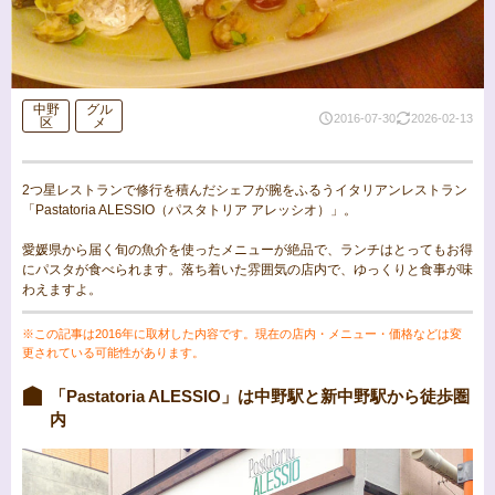
中野
グル
2016-07-30
2026-02-13
区
メ
2つ星レストランで修行を積んだシェフが腕をふるうイタリアンレストラン
「Pastatoria ALESSIO（パスタトリア アレッシオ）」。
愛媛県から届く旬の魚介を使ったメニューが絶品で、ランチはとってもお得
にパスタが食べられます。落ち着いた雰囲気の店内で、ゆっくりと食事が味
わえますよ。
※この記事は2016年に取材した内容です。現在の店内・メニュー・価格などは変
更されている可能性があります。
「Pastatoria ALESSIO」は中野駅と新中野駅から徒歩圏
内