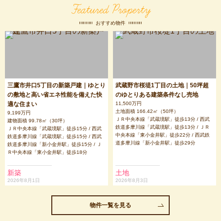
Featured Property
おすすめ物件
三鷹市井口5丁目の新築戸建｜ゆとり
武蔵野市桜堤1丁目の土地｜50坪超
の敷地と高い省エネ性能を備えた快
のゆとりある建築条件なし売地
適な住まい
11,500万円
土地面積 166.42㎡（50坪）
9,199万円
ＪＲ中央本線「武蔵境駅」徒歩13分 / 西武
建物面積 99.78㎡（30坪）
鉄道多摩川線「武蔵境駅」徒歩13分 / ＪＲ
ＪＲ中央本線「武蔵境駅」徒歩15分 / 西武
中央本線「東小金井駅」徒歩22分 / 西武鉄
鉄道多摩川線「武蔵境駅」徒歩15分 / 西武
道多摩川線「新小金井駅」徒歩29分
鉄道多摩川線「新小金井駅」徒歩15分 / Ｊ
Ｒ中央本線「東小金井駅」徒歩18分
新築
土地
2026年8月1日
2026年8月3日
物件一覧を見る