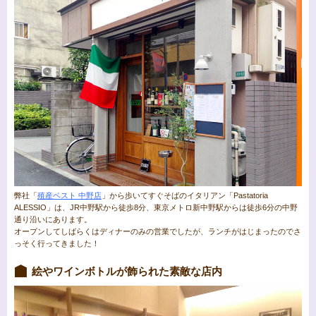
弊社「
殖産ベスト 中野店
」から歩いてすぐそばのイタリアン「Pastatoria
ALESSIO」は、JR中野駅から徒歩8分、東京メトロ新中野駅からは徒歩6分の中野
通り沿いにあります。
オープンしてしばらくはディナーのみの営業でしたが、ランチがはじまったのでさ
っそく行ってきました！
絵やワインボトルが飾られた素敵な店内