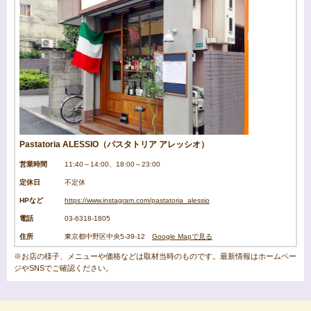
Pastatoria ALESSIO（パスタトリア アレッシオ）
営業時間
11:40～14:00、18:00～23:00
定休日
不定休
HPなど
https://www.instagram.com/pastatoria_alessio
電話
03-6318-1805
住所
東京都中野区中央5-39-12
Google Mapで見る
※お店の様子、メニューや価格などは取材当時のものです。最新情報はホームペー
ジやSNSでご確認ください。