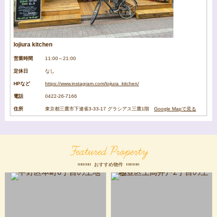
lojiura kitchen
営業時間
11:00～21:00
定休日
なし
HPなど
https://www.instagram.com/lojiura_kitchen/
電話
0422-26-7166
住所
東京都三鷹市下連雀3-33-17 グラシアス三鷹1階
Google Mapで見る
Featured Property
おすすめ物件