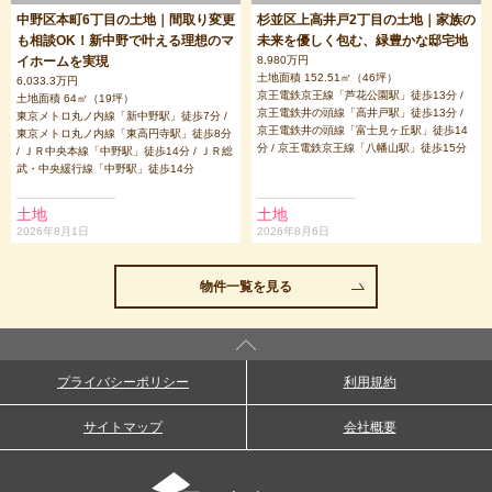
中野区本町6丁目の土地｜間取り変更
杉並区上高井戸2丁目の土地｜家族の
も相談OK！新中野で叶える理想のマ
未来を優しく包む、緑豊かな邸宅地
イホームを実現
8,980万円
土地面積 152.51㎡（46坪）
6,033.3万円
京王電鉄京王線「芦花公園駅」徒歩13分 /
土地面積 64㎡（19坪）
京王電鉄井の頭線「高井戸駅」徒歩13分 /
東京メトロ丸ノ内線「新中野駅」徒歩7分 /
京王電鉄井の頭線「富士見ヶ丘駅」徒歩14
東京メトロ丸ノ内線「東高円寺駅」徒歩8分
分 / 京王電鉄京王線「八幡山駅」徒歩15分
/ ＪＲ中央本線「中野駅」徒歩14分 / ＪＲ総
武・中央緩行線「中野駅」徒歩14分
土地
土地
2026年8月1日
2026年8月6日
物件一覧を見る
プライバシーポリシー
利用規約
サイトマップ
会社概要