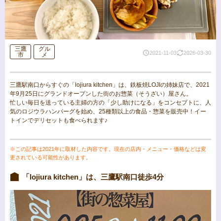
三鷹
グル
2021-11-03
2026-03-30
市
メ
三鷹駅南口からすぐの「lojiura kitchen」は、鉄板焼LOJIの姉妹店で、2021
年9月25日にグランドオープンした街のお惣菜（そうざい）屋さん。
忙しい毎日を送っている主婦の方の「少し助けになる」をコンセプトに、人
気のロジウラハンバーグを始め、25種類以上の食品・惣菜を販売中！イー
トインでデリセットも食べられます♪
※この記事は2021年に取材した内容です。現在の店内・メニュー・価格などは変
更されている可能性があります。
「lojiura kitchen」は、三鷹駅南口徒歩4分