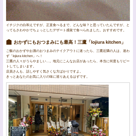
イチジクの白和えですが、正直食べるまで、どんな味？と思っていたんですが、と
ってもさわやかでちょっとしたデザート感覚で食べられました。おすすめです。
おかずにもおつまみにも最高！三鷹「lojiura kitchen」
ご飯のおかずやお酒のおつまみのテイクアウトに迷ったら、三鷹近隣の人は、迷わ
ず「lojiura kitchen」へ！
三鷹の人々がうらやましい…。地元にこんなお店があったら、本当に何度もリピー
トしてしまいます。
店員さんも、話しやすく気さくな方ばかりですよ。
きっとあなたのお気に入りの味に巡りあえるはずです。