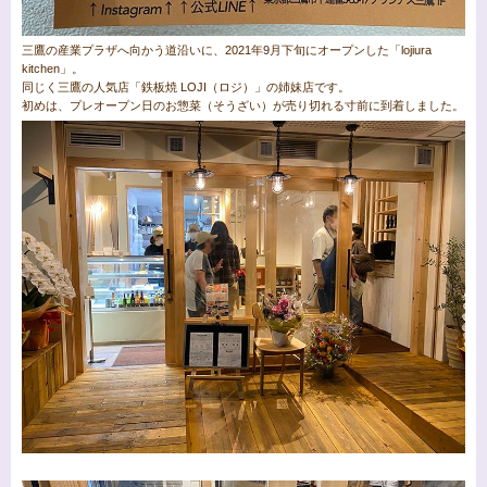
三鷹の産業プラザへ向かう道沿いに、2021年9月下旬にオープンした「lojiura
kitchen」。
同じく三鷹の人気店「鉄板焼 LOJI（ロジ）」の姉妹店です。
初めは、プレオープン日のお惣菜（そうざい）が売り切れる寸前に到着しました。