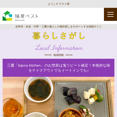
ようこそ ゲスト様
吉祥寺・杉並・中野・三鷹の暮らしや物件探しをサポートする情報サイト
Local Information
地域情報
三鷹「lojiura kitchen」のお惣菜は鬼リピート確定！本格的な味
をテイクアウトでもイートインでも♪