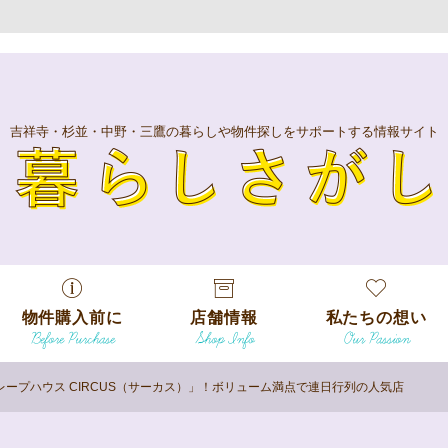
吉祥寺・杉並・中野・三鷹の暮らしや物件探しをサポートする情報サイト
暮
物件購入前に
店舗情報
私たちの想い
Before Purchase
Shop Info
Our Passion
エリアから探
す
ープハウス CIRCUS（サーカス）」！ボリューム満点で連日行列の人気店
エリアから探
吉祥寺本店
沿線
す
/
駅から