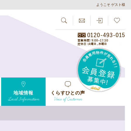
ようこそ ゲスト様
SEARCH
らしさがし
会員
地域情報
くらすひとの声
Local Information
Voice of Customer