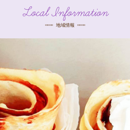
探す
Local Information
荻窪店
沿線
/
駅から
探す
地域情報
中野店
三鷹店
世田谷店