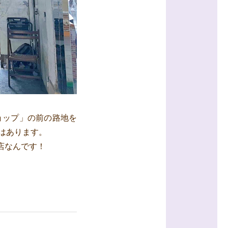
ョップ」の前の路地を
」はあります。
店なんです！