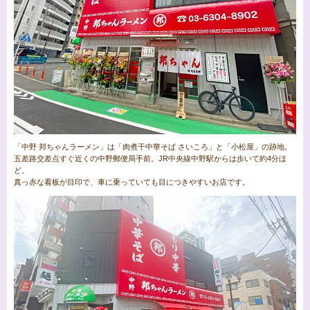
「中野 邦ちゃんラーメン」は「肉煮干中華そば さいころ」と「小松屋」の跡地。
五差路交差点すぐ近くの中野郵便局手前。JR中央線中野駅からは歩いて約4分ほ
ど。
真っ赤な看板が目印で、車に乗っていても目につきやすいお店です。