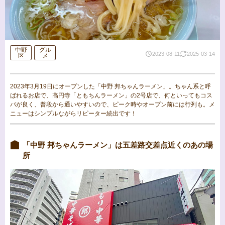
中野
グル
2023-08-11
2025-03-14
区
メ
2023年3月19日にオープンした「中野 邦ちゃんラーメン」。ちゃん系と呼
ばれるお店で、高円寺「ともちんラーメン」の2号店で、何といってもコス
パが良く、普段から通いやすいので、ピーク時やオープン前には行列も。メ
ニューはシンプルながらリピーター続出です！
「中野 邦ちゃんラーメン」は五差路交差点近くのあの場
所