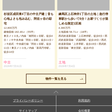
杉並区成田東4丁目の中古戸建｜音も
練馬区上石神井1丁目の土地｜急行停
心地よさも包み込む、阿佐ヶ谷の邸
車駅から歩いて6分！お家づくりが楽
宅
しめる限定1区画
12,800万円
4,380万円
建物面積 182.46㎡（55坪）
土地面積 58.71㎡（18坪）
東京メトロ丸ノ内線「南阿佐ヶ谷駅」徒歩4
西武鉄道新宿線「上石神井駅」徒歩6分 / 西
分 / ＪＲ中央本線「阿佐ヶ谷駅」徒歩11分 /
武鉄道新宿線「武蔵関駅」徒歩18分 / 西武
ＪＲ総武・中央緩行線「阿佐ヶ谷駅」徒歩
鉄道新宿線「上井草駅」徒歩19分 / 西武鉄
11分 / 東京メトロ丸ノ内線「新高円寺駅」
道新宿線「東伏見駅」徒歩35分
徒歩14分
中古
土地
2026年7月31日
2026年7月4日
物件一覧を見る
プライバシーポリシー
利用規約
サイトマップ
会社概要