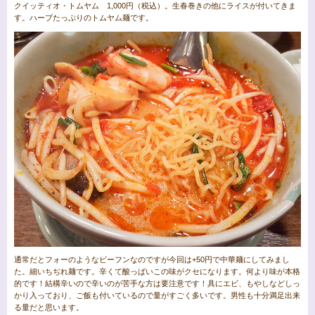
クイッティオ・トムヤム 1,000円（税込）。生春巻きの他にライスが付いてきま
す。ハーブたっぷりのトムヤム麺です。
通常だとフォーのようなビーフンなのですが今回は+50円で中華麺にしてみまし
た。細いちぢれ麺です。辛くて酸っぱいこの味がクセになります。何より味が本格
的です！結構辛いので辛いのが苦手な方は要注意です！具にエビ、もやしなどしっ
かり入っており、ご飯も付いているので量がすごく多いです。男性も十分満足出来
る量だと思います。