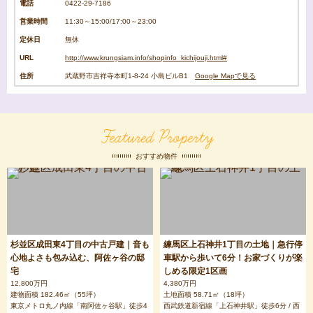
電話
0422-29-7186
営業時間
11:30～15:00/17:00～23:00
定休日
無休
URL
http://www.krungsiam.info/shopinfo_kichijouji.html#
住所
武蔵野市吉祥寺本町1-8-24 小島ビルB1
Google Mapで見る
Featured Property
おすすめ物件
杉並区成田東4丁目の中古戸建｜音も
練馬区上石神井1丁目の土地｜急行停
心地よさも包み込む、阿佐ヶ谷の邸
車駅から歩いて6分！お家づくりが楽
宅
しめる限定1区画
12,800万円
4,380万円
建物面積 182.46㎡（55坪）
土地面積 58.71㎡（18坪）
東京メトロ丸ノ内線「南阿佐ヶ谷駅」徒歩4
西武鉄道新宿線「上石神井駅」徒歩6分 / 西