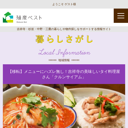
ようこそ ゲスト様
吉祥寺・杉並・中野・三鷹の暮らしや物件探しをサポートする情報サイト
Local Information
地域情報
【移転】メニューにハズレ無し！吉祥寺の美味しいタイ料理屋
さん「クルンサイアム」