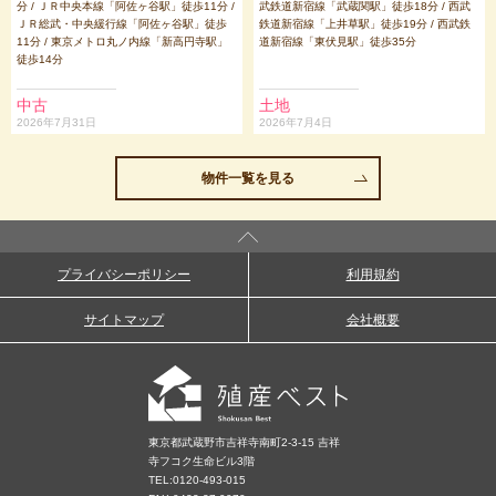
分 / ＪＲ中央本線「阿佐ヶ谷駅」徒歩11分 /
武鉄道新宿線「武蔵関駅」徒歩18分 / 西武
ＪＲ総武・中央緩行線「阿佐ヶ谷駅」徒歩
鉄道新宿線「上井草駅」徒歩19分 / 西武鉄
11分 / 東京メトロ丸ノ内線「新高円寺駅」
道新宿線「東伏見駅」徒歩35分
徒歩14分
中古
土地
2026年7月31日
2026年7月4日
物件一覧を見る
プライバシーポリシー
利用規約
サイトマップ
会社概要
東京都武蔵野市吉祥寺南町2-3-15 吉祥
寺フコク生命ビル3階
TEL:
0120-493-015