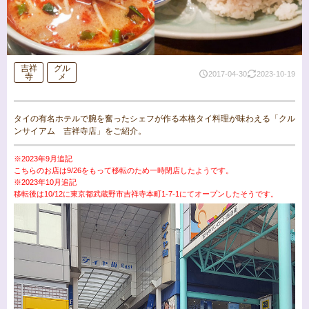
吉祥
グル
2017-04-30
2023-10-19
寺
メ
タイの有名ホテルで腕を奮ったシェフが作る本格タイ料理が味わえる「クル
ンサイアム 吉祥寺店」をご紹介。
※2023年9月追記
こちらのお店は9/26をもって移転のため一時閉店したようです。
※2023年10月追記
移転後は10/12に東京都武蔵野市吉祥寺本町1-7-1にてオープンしたそうです。