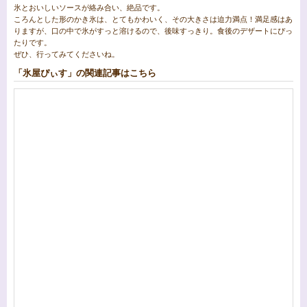
氷とおいしいソースが絡み合い、絶品です。
ころんとした形のかき氷は、とてもかわいく、その大きさは迫力満点！満足感はあ
りますが、口の中で氷がすっと溶けるので、後味すっきり。食後のデザートにぴっ
たりです。
ぜひ、行ってみてくださいね。
「氷屋ぴぃす」の関連記事はこちら