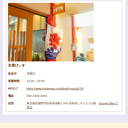
氷屋ぴぃす
定休日
月曜日
営業時間
10:00～20:00
HPなど
https://www.instagram.com/lovely.peace/?hl
電話
090-2333-3303
住所
東京都武蔵野市吉祥寺南町1-9-9 吉祥寺じぞうビル1階
Google Mapで
見る