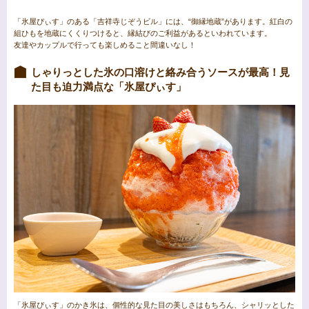
「氷屋ぴぃす」のある「吉祥寺じぞうビル」には、“御縁地蔵”があります。紅白の
組ひもを地蔵にくくりつけると、縁結びのご利益があるといわれています。
友達やカップルで行っても楽しめること間違いなし！
しゃりっとした氷の口溶けと絡み合うソースが最高！見
た目も迫力満点な「氷屋ぴぃす」
「氷屋ぴぃす」のかき氷は、個性的な見た目の美しさはもちろん、シャリッとした