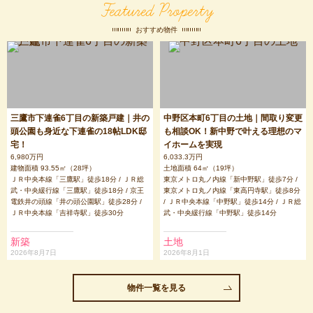
Featured Property
おすすめ物件
三鷹市下連雀6丁目の新築戸建｜井の
中野区本町6丁目の土地｜間取り変更
頭公園も身近な下連雀の18帖LDK邸
も相談OK！新中野で叶える理想のマ
宅！
イホームを実現
6,980万円
6,033.3万円
建物面積 93.55㎡（28坪）
土地面積 64㎡（19坪）
ＪＲ中央本線「三鷹駅」徒歩18分 / ＪＲ総
東京メトロ丸ノ内線「新中野駅」徒歩7分 /
武・中央緩行線「三鷹駅」徒歩18分 / 京王
東京メトロ丸ノ内線「東高円寺駅」徒歩8分
電鉄井の頭線「井の頭公園駅」徒歩28分 /
/ ＪＲ中央本線「中野駅」徒歩14分 / ＪＲ総
ＪＲ中央本線「吉祥寺駅」徒歩30分
武・中央緩行線「中野駅」徒歩14分
新築
土地
2026年8月7日
2026年8月1日
物件一覧を見る