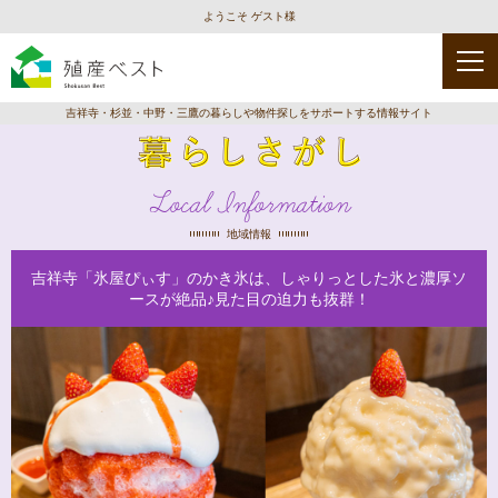
ようこそ ゲスト様
吉祥寺・杉並・中野・三鷹の暮らしや物件探しをサポートする情報サイト
Local Information
地域情報
吉祥寺「氷屋ぴぃす」のかき氷は、しゃりっとした氷と濃厚ソ
ースが絶品♪見た目の迫力も抜群！