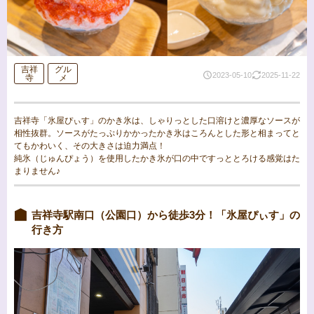
吉祥
グル
2023-05-10
2025-11-22
寺
メ
吉祥寺「氷屋ぴぃす」のかき氷は、しゃりっとした口溶けと濃厚なソースが
相性抜群。ソースがたっぷりかかったかき氷はころんとした形と相まってと
てもかわいく、その大きさは迫力満点！
純氷（じゅんぴょう）を使用したかき氷が口の中ですっととろける感覚はた
まりません♪
吉祥寺駅南口（公園口）から徒歩3分！「氷屋ぴぃす」の
行き方