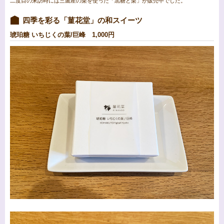
二度目の来訪時には三鷹産の栗を使った「黒糖と栗」が販売中でした。
四季を彩る「菫花堂」の和スイーツ
琥珀糖 いちじくの葉/巨峰 1,000円