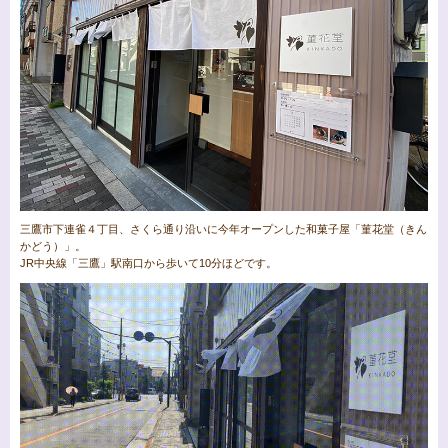
三鷹市下連雀４丁目、さくら通り沿いに今年オープンした和菓子屋「菫花堂（きん
かどう）」。
JR中央線「三鷹」駅南口から歩いて10分ほどです。