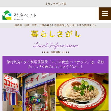
ようこそ ゲスト様
吉祥寺・杉並・中野・三鷹の暮らしや物件探しをサポートする情報サイト
Local Information
地域情報
旅行気分?!タイ料理居酒屋「アジア食堂 ココナッツ」は、昼飲
みにもサク飲みにもちょうどいい！