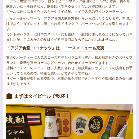
「アジア食堂 ココナッツ」はタイビールやアジア各国のビールのが豊富！何本も
飲みたいビール好きなら、飲み比べできるセットだとお得に味わえます。
ビール以外にはタイウィスキーやタイ焼酎、タイで人気のワインクーラーも♪
ハイボールやサワーも、アジア各国の飲み方をいろいろ試したくなります。料理だ
けでなく、ダイレクトに感じられるドリンクで、ハーブやスパイスを楽しめます
よ。
ミントやパクチーは日本のスーパーにも並び、一般的に使われるようになっていき
ましたが、こぶみかんの葉はタイ料理専門店ならではかもしれませんね。
「アジア食堂 ココナッツ」は、コースメニューも充実
宴会やパーティーに人気のコース料理もバラエティ豊か。飲み放題付きのお得なプ
ランや、豪華な宴会コースなどシーンに合わせてオーダーできます。
貸切パーティーのメニューは、人数に合わせて相談可能。サプライズの演出もお手
伝いしてくれるので、特別な思い出ができそうですね♪
リゾート気分が楽しめる空間で、本場の味を堪能できたら学生や職場の飲み会も盛
り上がりそう！
まずはタイビールで乾杯！