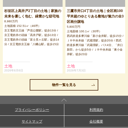
杉並区上高井戸2丁目の土地｜家族の
三鷹市井口4丁目の土地｜全区画100
未来を優しく包む、緑豊かな邸宅地
平米超のゆとりある敷地が魅力の全3
8,980万円
区画分譲地
土地面積 152.51㎡（46坪）
5,800万円
京王電鉄京王線「芦花公園駅」徒歩13分 /
土地面積 100.1㎡（30坪）
京王電鉄井の頭線「高井戸駅」徒歩13分 /
西武鉄道多摩川線「新小金井駅」徒歩15分 /
京王電鉄井の頭線「富士見ヶ丘駅」徒歩14
ＪＲ中央本線「武蔵境駅」徒歩20分 / 西武
分 / 京王電鉄京王線「八幡山駅」徒歩15分
鉄道多摩川線「武蔵境駅」バス4分、「井口
新田」から徒歩5分 / ＪＲ中央本線「東小金
井駅」徒歩23分
土地
土地
2026年8月6日
2026年7月3日
物件一覧を見る
プライバシーポリシー
利用規約
サイトマップ
会社概要