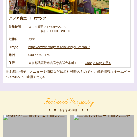
アジア食堂 ココナッツ
営業時間
火～木曜日／15:00〜23:00
土・日・祝日／11:00〜23 :00
定休日
月曜
HPなど
https://www.instagram.com/kichijoji_coconut
電話
080-6639-1179
住所
東京都武蔵野市吉祥寺吉祥寺本町1-1-9
Google Mapで見る
※お店の様子、メニューや価格などは取材当時のものです。最新情報はホームペー
ジやSNSでご確認ください。
Featured Property
おすすめ物件