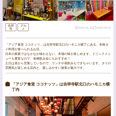
吉祥
グル
2024-01-18
2026-04-02
寺
メ
「アジア食堂 ココナッツ」は吉祥寺駅北口のハモニカ横丁にある、本格タ
イ料理が食べられるお店。
日本の家庭ではなかなか味わえない、本場の味が楽しめます。ドリンクメニ
ューも豊富なので、各種飲み会にもおすすめ！
土日は昼から営業しているので、ランチや昼飲みもできちゃいます。タイの
雰囲気が楽しめる店内と、親しみやすい接客が魅力です。
「アジア食堂 ココナッツ」は吉祥寺駅北口のハモニカ横
丁内