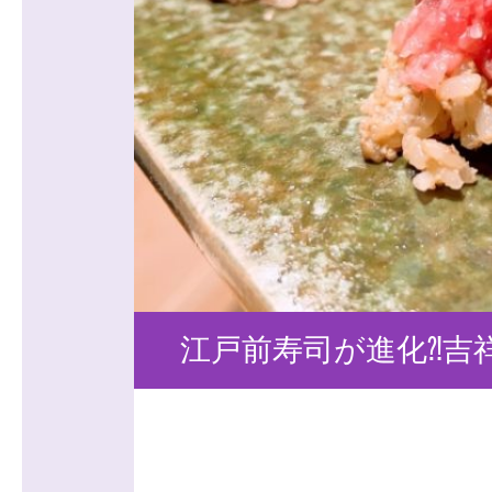
江戸前寿司が進化⁈吉