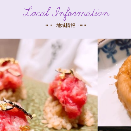
探す
Local Information
荻窪店
沿線
/
駅から
探す
地域情報
中野店
三鷹店
世田谷店