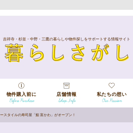
吉祥寺・杉並・中野・三鷹の暮らしや物件探しをサポートする情報サイト
暮
物件購入前に
店舗情報
私たちの想い
Before Purchase
Shop Info
Our Passion
エリアから探
す
ースタイルの寿司屋「鮨 富かわ」がオープン！
エリアから探
吉祥寺本店
沿線
す
/
駅から