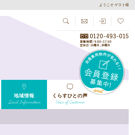
ようこそ ゲスト様
SEARCH
らしさがし
会員
地域情報
くらすひとの声
Local Information
Voice of Customer