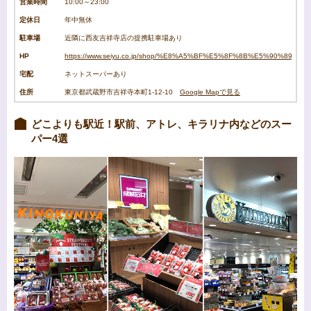
営業時間
10:00～23:00
定休日
年中無休
駐車場
近隣に西友吉祥寺店の提携駐車場あり
HP
https://www.seiyu.co.jp/shop/%E8%A5%BF%E5%8F%8B%E5%90%89
宅配
ネットスーパーあり
住所
東京都武蔵野市吉祥寺本町1-12-10
Google Mapで見る
どこよりも駅近！駅前、アトレ、キラリナ内などのスー
パー4選