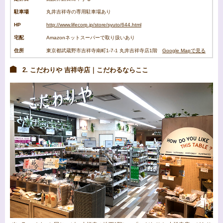
駐車場
丸井吉祥寺の専用駐車場あり
HP
http://www.lifecorp.jp/store/syuto/644.html
宅配
Amazonネットスーパーで取り扱いあり
住所
東京都武蔵野市吉祥寺南町1-7-1 丸井吉祥寺店1階
Google Mapで見る
2. こだわりや 吉祥寺店｜こだわるならここ