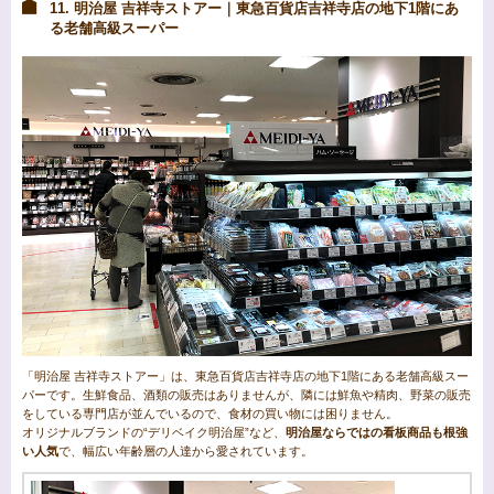
11. 明治屋 吉祥寺ストアー｜東急百貨店吉祥寺店の地下1階にあ
る老舗高級スーパー
「明治屋 吉祥寺ストアー」は、東急百貨店吉祥寺店の地下1階にある老舗高級スー
パーです。生鮮食品、酒類の販売はありませんが、隣には鮮魚や精肉、野菜の販売
をしている専門店が並んでいるので、食材の買い物には困りません。
オリジナルブランドの“デリベイク明治屋”など、
明治屋ならではの看板商品も根強
い人気
で、幅広い年齢層の人達から愛されています。