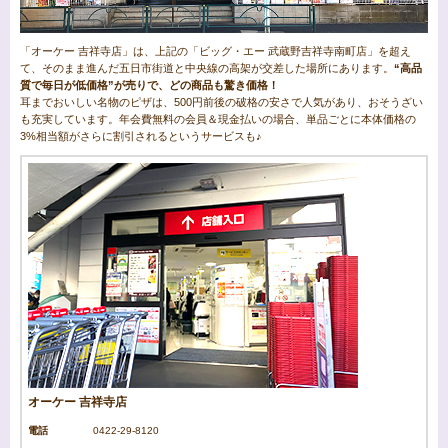
「オーケー 吉祥寺店」は、上記の「ビッグ・エー 武蔵野吉祥寺南町店」を超え
て、そのまま進んだ五日市街道と中央線の高架が交差した場所にあります。
“高品
質で毎日が低価格”が売りで、どの商品も驚き価格！
耳までおいしい名物のピザは、500円前後の破格の安さで人気があり、おそうざい
も充実しています。年会費無料の会員＆現金払いの場合、単品ごとに本体価格の
3%相当額がさらに割引されるというサービスも♪
オーケー 吉祥寺店
電話
0422-29-8120