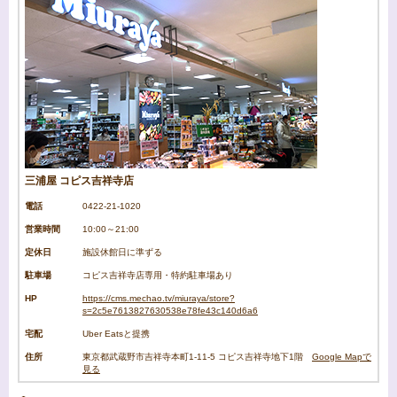
三浦屋 コピス吉祥寺店
電話
0422-21-1020
営業時間
10:00～21:00
定休日
施設休館日に準ずる
駐車場
コピス吉祥寺店専用・特約駐車場あり
HP
https://cms.mechao.tv/miuraya/store?
s=2c5e7613827630538e78fe43c140d6a6
宅配
Uber Eatsと提携
住所
東京都武蔵野市吉祥寺本町1-11-5 コピス吉祥寺地下1階
Google Mapで
見る