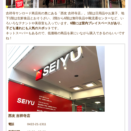
吉祥寺サンロード商店街の奥にある「西友 吉祥寺店」。1階は日用品やお菓子、地
下1階は生鮮食品とおそうざい、2階から6階は無印良品や靴流通センターなど、い
ろいろなテナントや美容室も入っています。
6階には室内プレイスペースがあり、
子ども連れにも人気のスポット
です。
ネットスーパーもあるので、低価格の商品を家にいながら購入できるのもいいです
ね！
西友 吉祥寺店
電話
0422-21-1311