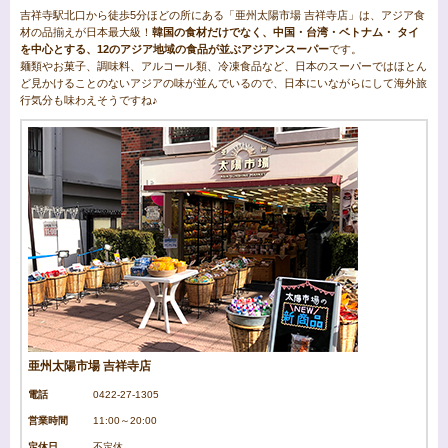
吉祥寺駅北口から徒歩5分ほどの所にある「亜州太陽市場 吉祥寺店」は、アジア食
材の品揃えが日本最大級！
韓国の食材だけでなく、中国・台湾・ベトナム・ タイ
を中心とする、12のアジア地域の食品が並ぶアジアンスーパー
です。
麺類やお菓子、調味料、アルコール類、冷凍食品など、日本のスーパーではほとん
ど見かけることのないアジアの味が並んでいるので、日本にいながらにして海外旅
行気分も味わえそうですね♪
亜州太陽市場 吉祥寺店
電話
0422-27-1305
営業時間
11:00～20:00
定休日
不定休