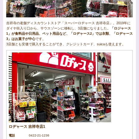
吉祥寺の老舗ディスカウントストア「スーパーロヂャース 吉祥寺店」。2019年に
ダイヤ街入り口から、サウスゾーンに移転し、3店舗になりました。
「ロジャース
1」が食料品や日用品、ペット用品など、「ロヂャース2」では衣類、「ロヂャース
3」はお菓子が中心
です。
3店舗とも安価で購入することができ、クレジットカード、suicaも使えます。
ロヂャース 吉祥寺店1
電話
0422-21-1236