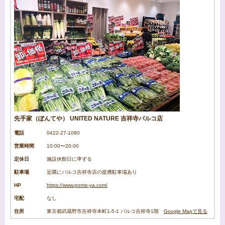
先手家（ぽんてや） UNITED NATURE 吉祥寺パルコ店
電話
0422-27-1080
営業時間
10:00〜20:00
定休日
施設休館日に準ずる
駐車場
近隣にパルコ吉祥寺店の提携駐車場あり
HP
https://www.ponte-ya.com/
宅配
なし
住所
東京都武蔵野市吉祥寺本町1‐5‐1 パルコ吉祥寺1階
Google Mapで見る