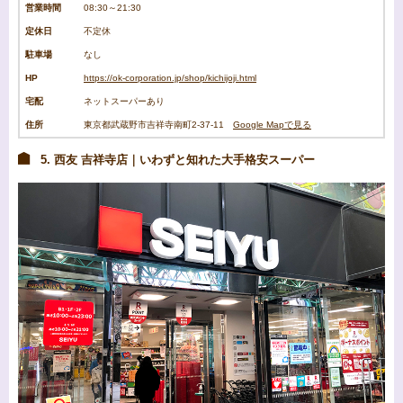
営業時間
08:30～21:30
定休日
不定休
駐車場
なし
HP
https://ok-corporation.jp/shop/kichijoji.html
宅配
ネットスーパーあり
住所
東京都武蔵野市吉祥寺南町2-37-11
Google Mapで見る
5. 西友 吉祥寺店｜いわずと知れた大手格安スーパー