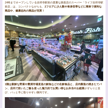
24時までオープンしている吉祥寺駅前の貴重な路面店のスーパー「ライフ吉祥寺駅
前店」は、コンパクトながらも、
2フロアに少人数や単身世帯などに簡単で便利な
商品や、健康志向の商品が充実！
1階は新鮮な野菜や豊洲市場直送の鮮魚などの生鮮食品と、店内製造の焼きたてパ
ン、店内で炊いたご飯を使った魅力的でお買い得なお弁当やお総菜
がずらりと並
び、パッと手に取りやすい陳列です。