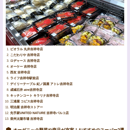
ビオラル 丸井吉祥寺店
こだわりや 吉祥寺店
ロヂャース 吉祥寺店
オーケー 吉祥寺店
西友 吉祥寺店
ライフ吉祥寺駅前店
デイリーテーブル 紀ノ国屋 アトレ吉祥寺店
成城石井 atre吉祥寺店
キッチンコート キラリナ吉祥寺店
三浦屋 コピス吉祥寺店
明治屋 吉祥寺ストアー
先手家UNITED NATURE 吉祥寺パルコ店
亜州太陽市場 吉祥寺店
オーガニック野菜や商品が充実！おすすめのスーパー2選