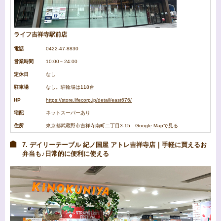
ライフ吉祥寺駅前店
電話
0422-47-8830
営業時間
10:00～24:00
定休日
なし
駐車場
なし。駐輪場は118台
HP
https://store.lifecorp.jp/detail/east676/
宅配
ネットスーパーあり
住所
東京都武蔵野市吉祥寺南町二丁目3-15
Google Mapで見る
7. デイリーテーブル 紀ノ国屋 アトレ吉祥寺店｜手軽に買えるお
弁当も♪日常的に便利に使える