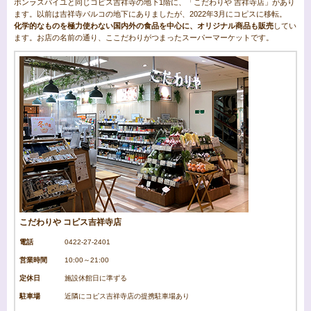
ボンラスパイユと同じコピス吉祥寺の地下1階に、「こだわりや 吉祥寺店」があり
ます。以前は吉祥寺パルコの地下にありましたが、2022年3月にコピスに移転。
化学的なものを極力使わない国内外の食品を中心に、オリジナル商品も販売
してい
ます。お店の名前の通り、ここだわりがつまったスーパーマーケットです。
こだわりや コピス吉祥寺店
電話
0422-27-2401
営業時間
10:00～21:00
定休日
施設休館日に準ずる
駐車場
近隣にコピス吉祥寺店の提携駐車場あり