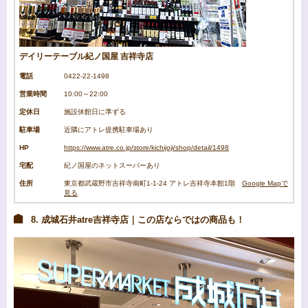
デイリーテーブル紀ノ国屋 吉祥寺店
電話
0422-22-1498
営業時間
10:00～22:00
定休日
施設休館日に準ずる
駐車場
近隣にアトレ提携駐車場あり
HP
https://www.atre.co.jp/store/kichijoji/shop/detail/1498
宅配
紀ノ国屋のネットスーパーあり
住所
東京都武蔵野市吉祥寺南町1-1-24 アトレ吉祥寺本館1階
Google Mapで
見る
8. 成城石井atre吉祥寺店｜この店ならではの商品も！