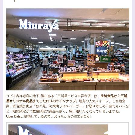
♪
コピス吉祥寺店の地下1階にある「三浦屋コピス吉祥寺店」は、
生鮮食品から三浦
屋オリジナル商品までこだわりのラインナップ。
地方の人気スイーツ、ご当地空
弁、有名焼き肉店「叙々苑」の焼肉ライスバーガー、お取り寄せの日替わりパンな
ど、期間限定かつ数量限定の商品も多く、毎日通いたくなってしまいますね。
Uber Eatsと提携しているので、おうちからの注文もOK！