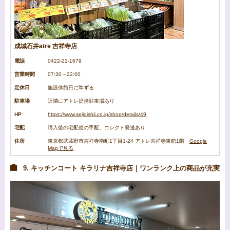
成城石井atre 吉祥寺店
電話
0422-22-1679
営業時間
07:30～22:00
定休日
施設休館日に準ずる
駐車場
近隣にアトレ提携駐車場あり
HP
https://www.seijoishii.co.jp/shop/details/49
宅配
購入後の宅配便の手配、コレクト発送あり
住所
東京都武蔵野市吉祥寺南町1丁目1‐24 アトレ吉祥寺東館1階
Google
Mapで見る
9. キッチンコート キラリナ吉祥寺店｜ワンランク上の商品が充実