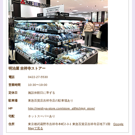
明治屋 吉祥寺ストアー
電話
0422-27-5530
営業時間
10:30〜19:00
定休日
施設休館日に準ずる
駐車場
東急百貨店吉祥寺店の駐車場あり
HP
http://meidi-ya-store.com/store_all/kichijoji_store/
宅配
ネットスーパーあり
住所
東京都武蔵野市吉祥寺本町2-3-1 東急百貨店吉祥寺店地下1階
Google
Mapで見る