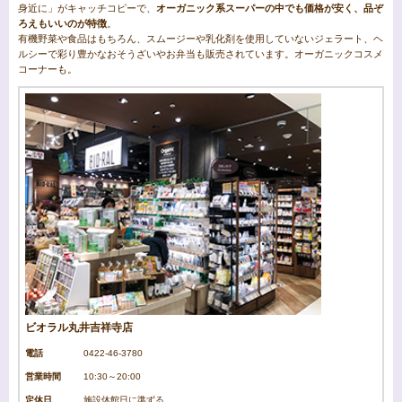
身近に」がキャッチコピーで、
オーガニック系スーパーの中でも価格が安く、品ぞ
ろえもいいのが特徴
。
有機野菜や食品はもちろん、スムージーや乳化剤を使用していないジェラート、ヘ
ルシーで彩り豊かなおそうざいやお弁当も販売されています。オーガニックコスメ
コーナーも。
ビオラル丸井吉祥寺店
電話
0422-46-3780
営業時間
10:30～20:00
定休日
施設休館日に準ずる