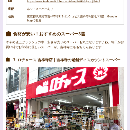
HP
https://www.kodawariichiba.com/shoplist/kichijyouji.html
宅配
ネットスーパーあり
住所
東京都武蔵野市吉祥寺本町1-11-5 コピス吉祥寺A館地下1階
Google
Mapで見る
食材が安い！おすすめのスーパー3選
昨今の値上げラッシュの中、安さが売りのスーパーも気になりますよね。毎日がお
買い得でお財布に優しいスーパーが、吉祥寺にももちろんあります！
3. ロヂャース 吉祥寺店｜吉祥寺の老舗ディスカウントスーパー