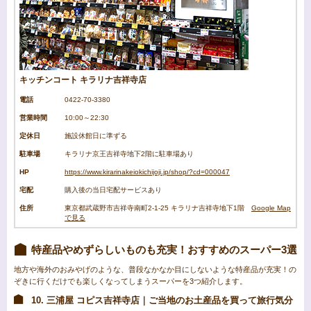
キッチンコート キラリナ吉祥寺店
電話
0422-70-3380
営業時間
10:00～22:30
定休日
施設休館日に準ずる
駐車場
キラリナ京王吉祥寺地下2階に駐車場あり
HP
https://www.kirarinakeiokichijoji.jp/shop/?cd=000047
宅配
購入後の当日宅配サービスあり
住所
東京都武蔵野市吉祥寺南町2-1-25 キラリナ吉祥寺地下1階
Google Map
で見る
特産品やめずらしいものも充実！おすすめのスーパー3選
地方や海外のおみやげのような、普段なかなか目にしないような特産品が充実！の
ぞきに行くだけでも楽しくなってしまうスーパーを3つ紹介します。
10. 三浦屋 コピス吉祥寺店｜ご当地のお土産品を買って旅行気分