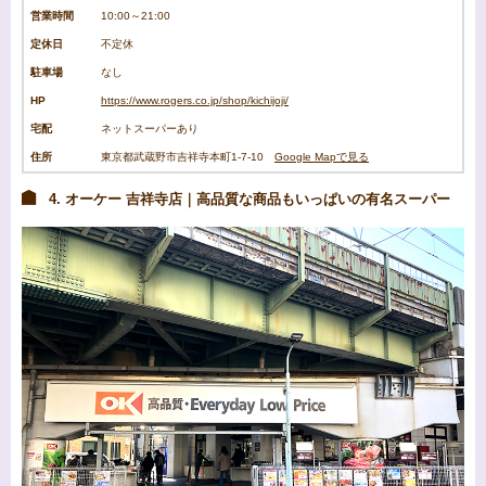
営業時間
10:00～21:00
定休日
不定休
駐車場
なし
HP
https://www.rogers.co.jp/shop/kichijoji/
宅配
ネットスーパーあり
住所
東京都武蔵野市吉祥寺本町1-7-10
Google Mapで見る
4. オーケー 吉祥寺店｜高品質な商品もいっぱいの有名スーパー