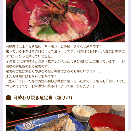
海鮮丼にはまぐろを始め、サーモン、しめ鯖、タイなど豪華です！
乗っているネタはその日によって違うようです。
別の日にお伺いした際には中央に
タコがドンっと乗っていました。
その他にはお味噌汁と豆腐（
数の子が入ったわさび漬けが上に乗っています）、
お
漬物の満足感のある定食です。
定食のご飯は大盛りや少なめなど調整できるのも嬉しいポイント。
またお味噌汁はおかわり無料です！
（別の日に行った際にお魚の種類が微妙に違っていたので、こちらも日替わりでた
のしめそうです！お味噌汁の具も日によって違いましたよ。）
日替わり焼き魚定食（塩サバ）