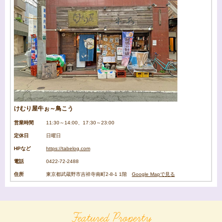
けむり屋牛ぉ～鳥こう
営業時間
11:30～14:00、17:30～23:00
定休日
日曜日
HPなど
https://tabelog.com
電話
0422-72-2488
住所
東京都武蔵野市吉祥寺南町2-8-1 1階
Google Mapで見る
Featured Property