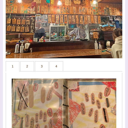
1
2
3
4