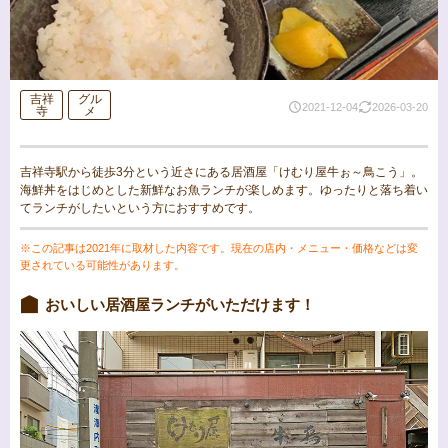
吉祥
グル
2021-12-04
2026-03-20
寺
メ
吉祥寺駅から徒歩3分という近さにある居酒屋「けむり屋牛ぉ～鳥こう」。
海鮮丼をはじめとした新鮮なお魚ランチが楽しめます。ゆったりと落ち着い
てランチがしたいという方におすすめです。
※この記事は2021年に取材した内容です。現在の店内・メニュー・価格などは変
更されている可能性があります。
おいしい居酒屋ランチがいただけます！