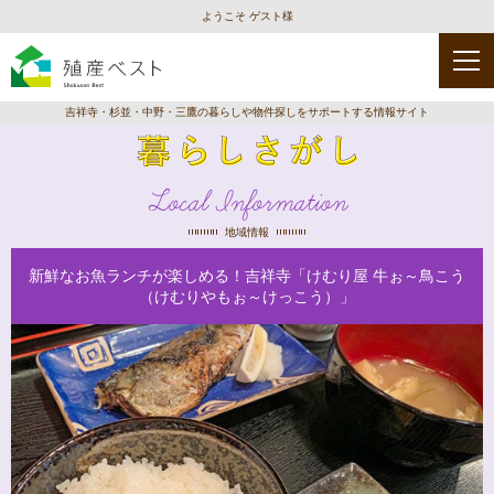
ようこそ ゲスト様
吉祥寺・杉並・中野・三鷹の暮らしや物件探しをサポートする情報サイト
Local Information
地域情報
新鮮なお魚ランチが楽しめる！吉祥寺「けむり屋 牛ぉ～鳥こう
（けむりやもぉ～けっこう）」