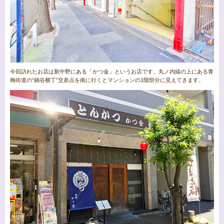
今回訪れたお店は新中野にある「かつ金」というお店です。丸ノ内線の上にある青
梅街道の“鍋谷横丁”交差点を南に行くとマンションの1階部分に見えてきます。