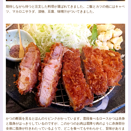
期待しながら待つと注文した料理が運ばれてきました。ご飯とカツの他にはキャベ
ツ、マカロニサラダ、漬物、豆腐、味噌汁がついてきました。
かつの断面を見るとほんのりピンクがかっています。普段食べるロースかつは赤身
と脂身がはっきりしているのですが、このかつのお肉は霜降り肉のように赤身部分
全体に脂身が行きわたっているようで、どこを食べてもやわらかく、旨味がありま