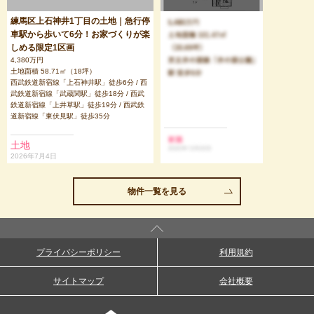
練馬区上石神井1丁目の土地｜急行停
車駅から歩いて6分！お家づくりが楽
しめる限定1区画
4,380万円
土地面積 58.71㎡（18坪）
西武鉄道新宿線「上石神井駅」徒歩6分 / 西
武鉄道新宿線「武蔵関駅」徒歩18分 / 西武
鉄道新宿線「上井草駅」徒歩19分 / 西武鉄
道新宿線「東伏見駅」徒歩35分
土地
2026年7月4日
物件一覧を見る
プライバシーポリシー
利用規約
サイトマップ
会社概要