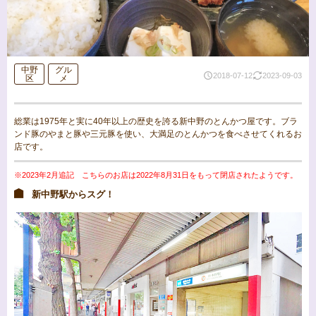
中野
グル
2018-07-12
2023-09-03
区
メ
総業は1975年と実に40年以上の歴史を誇る新中野のとんかつ屋です。ブラ
ンド豚のやまと豚や三元豚を使い、大満足のとんかつを食べさせてくれるお
店です。
※2023年2月追記 こちらのお店は2022年8月31日をもって閉店されたようです。
新中野駅からスグ！