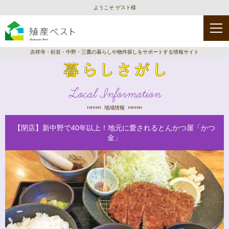
ようこそ ゲスト様
吉祥寺・杉並・中野・三鷹の暮らしや物件探しをサポートする情報サイト
Local Information
地域情報
【閉店】新中野で40年以上！地元に愛されるとんかつ屋「かつ
金」