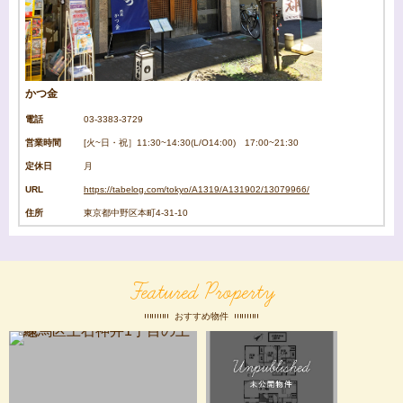
かつ金
電話
03-3383-3729
営業時間
[火~日・祝］11:30~14:30(L/O14:00) 17:00~21:30
定休日
月
URL
https://tabelog.com/tokyo/A1319/A131902/13079966/
住所
東京都中野区本町4-31-10
Featured Property
おすすめ物件