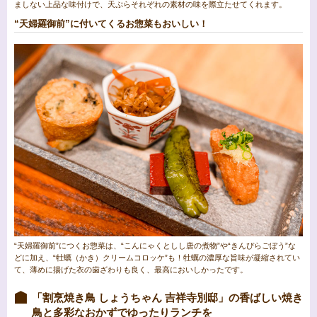
ましない上品な味付けで、天ぷらそれぞれの素材の味を際立たせてくれます。
“天婦羅御前”に付いてくるお惣菜もおいしい！
“天婦羅御前”につくお惣菜は、“こんにゃくとしし唐の煮物”や“きんぴらごぼう”な
どに加え、“牡蠣（かき）クリームコロッケ”も！牡蠣の濃厚な旨味が凝縮されてい
て、薄めに揚げた衣の歯ざわりも良く、最高においしかったです。
「割烹焼き鳥 しょうちゃん 吉祥寺別邸」の香ばしい焼き
鳥と多彩なおかずでゆったりランチを