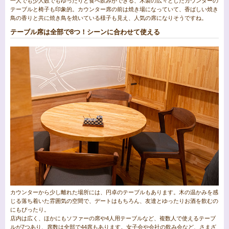
一人でも少人数でもゆったりと食べ飲みができる、木製の広々としたカウンターの
テーブルと椅子も印象的。カウンター席の前は焼き場になっていて、香ばしい焼き
鳥の香りと共に焼き鳥を焼いている様子も見え、人気の席になりそうですね。
テーブル席は全部で8つ！シーンに合わせて使える
カウンターから少し離れた場所には、円卓のテーブルもあります。木の温かみを感
じる落ち着いた雰囲気の空間で、デートはもちろん、友達とゆったりお酒を飲むの
にもぴったり。
店内は広く、ほかにもソファーの席や4人用テーブルなど、複数人で使えるテーブ
ルが7つあり、席数は全部で44席もあります。女子会や会社の飲み会など、さまざ