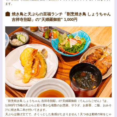
ます。
焼き鳥と天ぷらの至福ランチ「割烹焼き鳥 しょうちゃん
吉祥寺別邸」の“天婦羅御前” 1,000円
「割烹焼き鳥 しょうちゃん 吉祥寺別邸」の“天婦羅御前（てんぷらごぜん）”は、
1,000円で5種の天ぷらと彩り豊かな複数のお惣菜、サラダ、お新香、ご飯、おみそ
汁に焼き鳥二本が付いてきます。
天ぷらは揚げ立てで、さくっとした食感がたまりません！天つゆは素材の味をじゃ