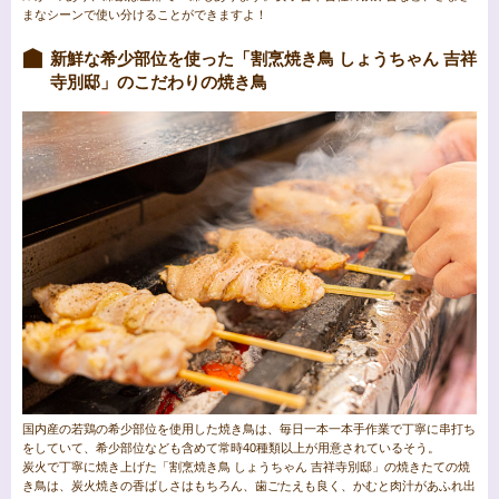
まなシーンで使い分けることができますよ！
新鮮な希少部位を使った「割烹焼き鳥 しょうちゃん 吉祥
寺別邸」のこだわりの焼き鳥
国内産の若鶏の希少部位を使用した焼き鳥は、毎日一本一本手作業で丁寧に串打ち
をしていて、希少部位なども含めて常時40種類以上が用意されているそう。
炭火で丁寧に焼き上げた「割烹焼き鳥 しょうちゃん 吉祥寺別邸」の焼きたての焼
き鳥は、炭火焼きの香ばしさはもちろん、歯ごたえも良く、かむと肉汁があふれ出