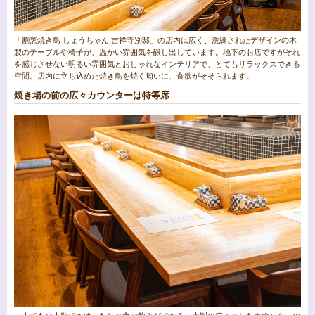
「割烹焼き鳥 しょうちゃん 吉祥寺別邸」の店内は広く、洗練されたデザインの木
製のテーブルや椅子が、温かい雰囲気を醸し出しています。地下のお店ですがそれ
を感じさせない明るい雰囲気とおしゃれなインテリアで、とてもリラックスできる
空間。店内に立ち込めた焼き鳥を焼く匂いに、食欲がそそられます。
焼き場の前の広々カウンターは特等席