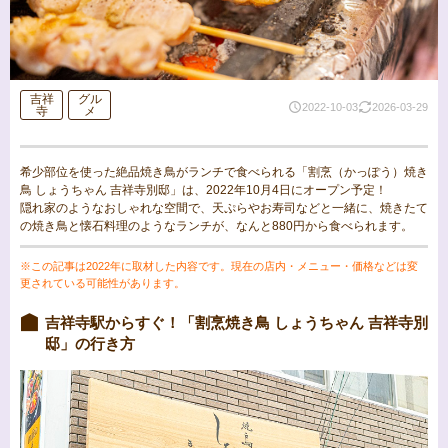
吉祥
グル
2022-10-03
2026-03-29
寺
メ
希少部位を使った絶品焼き鳥がランチで食べられる「割烹（かっぽう）焼き
鳥 しょうちゃん 吉祥寺別邸」は、2022年10月4日にオープン予定！
隠れ家のようなおしゃれな空間で、天ぷらやお寿司などと一緒に、焼きたて
の焼き鳥と懐石料理のようなランチが、なんと880円から食べられます。
※この記事は2022年に取材した内容です。現在の店内・メニュー・価格などは変
更されている可能性があります。
吉祥寺駅からすぐ！「割烹焼き鳥 しょうちゃん 吉祥寺別
邸」の行き方