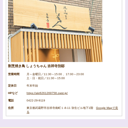
割烹焼き鳥 しょうちゃん 吉祥寺別邸
営業時間
月～金曜日／11:30～15:00 、17:00～23:00
土・日・祝日／11:30～15:00
定休日
年末年始
HPなど
https://akr6261269758.owst.jp/
電話
0422-29-9119
住所
東京都武蔵野市吉祥寺南町１-8-11 弥生ビル地下1階
Google Mapで見
る