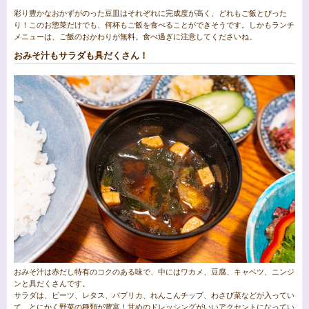
彩り豊かなおかずがのった豆皿はそれぞれに完成度が高く、どれもご飯とぴった
り！このお惣菜だけでも、何杯もご飯を食べることができそうです。しかもランチ
メニューは、ご飯のおかわりが無料。食べ過ぎに注意してくださいね。
おみそ汁もサラダも具だくさん！
おみそ汁は赤だし特有のコクのある味で、中にはワカメ、豆腐、キャベツ、ニンジ
ンと具だくさんです。
サラダは、ビーツ、レタス、パプリカ、れんこんチップ、わさび菜などが入ってい
て、とにかく野菜の種類が豊富！甘めのドレッシングがいいアクセントになってい