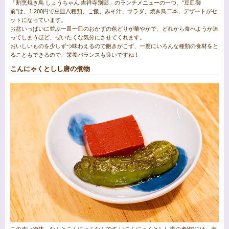
「割烹焼き鳥 しょうちゃん 吉祥寺別邸」のランチメニューの一つ、“豆皿御
前”は、1,200円で豆皿八種類、ご飯、みそ汁、サラダ、焼き鳥二本、デザートがセ
ットになっています。
お盆いっぱいに並ぶ一皿一皿のおかずの色どりが華やかで、どれから食べようか迷
ってしまうほど、ぜいたくな気分にさせてくれます。
おいしいものを少しずつ味わえるので飽きがこず、一度にいろんな種類の食材をと
ることもできるので、栄養バランスも良いですね！
こんにゃくとしし唐の煮物