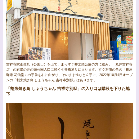
吉祥寺駅南改札（公園口）を出て、まっすぐ井之頭公園の方に進み、「丸井吉祥寺
店」の右隣の井の頭公園入口に続く七井橋通りに入ります。すぐ右側の角の「椿屋
珈琲 花仙堂」の手前を右に曲がり、そのまま進むと左手に、2022年10月4日オープ
ンの「割烹焼き鳥 しょうちゃん 吉祥寺別邸」はあります。
「割烹焼き鳥 しょうちゃん 吉祥寺別邸」の入り口は階段を下りた地
下