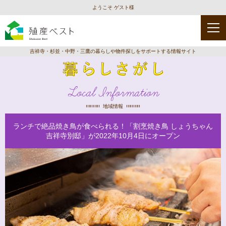
ようこそ ゲスト様
吉祥寺・杉並・中野・三鷹の暮らしや物件探しをサポートする情報サイト
Local Information
地域情報
ランチで絶品焼き鳥が食べられる！「割烹焼き鳥 しょうちゃん
吉祥寺別邸」が2022年10月4日にオープン