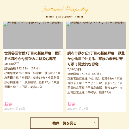
Featured Property
おすすめ物件
世田谷区宮坂3丁目の新築戸建｜世田
調布市緑ケ丘1丁目の新築戸建｜緑豊
谷の穏やかな街並みに馴染む邸宅
かな仙川で叶える、家族の未来に寄
18,780万円
り添う開放的な邸宅
建物面積 122.92㎡（37坪）
7,390万円
小田急電鉄小田原線「経堂駅」徒歩8分 / 東
建物面積 87.76㎡（27坪）
急世田谷線「松原駅」徒歩17分 / 小田急電
京王電鉄京王線「仙川駅」徒歩18分 / 京王
鉄小田原線「千歳船橋駅」徒歩17分 / 東急
電鉄京王線「つつじヶ丘駅」徒歩27分 / 京
世田谷線「山下駅」徒歩18分
王電鉄京王線「千歳烏山駅」徒歩32分 / 京
王電鉄京王線「柴崎駅」徒歩37分
新築
新築
2026年7月19日
2026年7月27日
物件一覧を見る