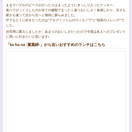
まるでパズルのピースがぴったりはまったようにぎっしり入ったクッキー。
食べてびっくりしたのが全ての種類でまったく違うおいしさ！食感しかり、甘さも
硬さも違って次から次へと期待に膨らみました。
中でもとくに好きだったのは“アキグミジャムのヴィエノワ”と“抹茶のメレンゲ”で
した。
自宅用に購入しましたが、あまりのおいしさだったので今度は友人へのプレゼント
に買いに行きたいと思います♪
「ka ha na -菓葉絆-」から近いおすすめのランチはこちら