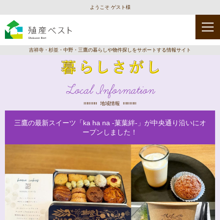
ようこそ ゲスト様
吉祥寺・杉並・中野・三鷹の暮らしや物件探しをサポートする情報サイト
Local Information
地域情報
三鷹の最新スイーツ「ka ha na -菓葉絆-」が中央通り沿いにオ
ープンしました！