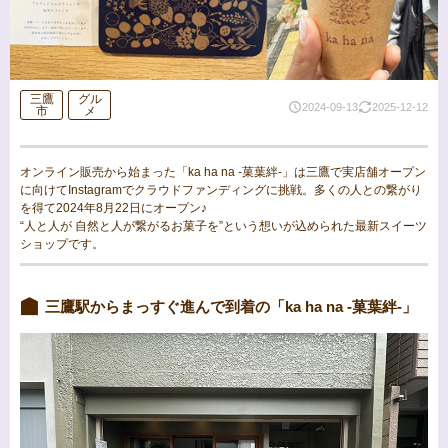
三鷹
グル
2024-09-13
2025-12-12
市
メ
オンライン販売から始まった「ka ha na -菓葉絆-」は三鷹で実店舗オープン
に向けてInstagramでクラウドファンディングに挑戦。多くの人との繋がり
を得て2024年8月22日にオープン♪
“人と人が 自然と人が繋がるお菓子を”という想いが込められた最新スイーツ
ショップです。
三鷹駅からまっすぐ進んで到着の「ka ha na -菓葉絆-」