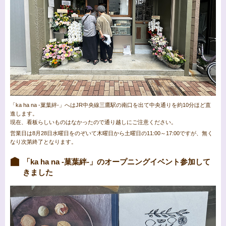
「ka ha na -菓葉絆-」へはJR中央線三鷹駅の南口を出て中央通りを約10分ほど直
進します。
現在、看板らしいものはなかったので通り越しにご注意ください。
営業日は8月28日水曜日をのぞいて木曜日から土曜日の11:00～17:00ですが、無く
なり次第終了となります。
「ka ha na -菓葉絆-」のオープニングイベント参加して
きました