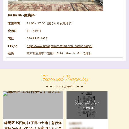
ka ha na -菓葉絆-
営業時間
11:00～17:00（無くなり次第終了）
定休日
日～水曜日
電話
070-8345-1957
HPなど
https://www.instagram.com/kahana_pastry_tokyo/
住所
東京都三鷹市下連雀4-15-26
Google Mapで見る
Featured Property
おすすめ物件
練馬区上石神井1丁目の土地｜急行停
車駅から歩いて6分！お家づくりが楽