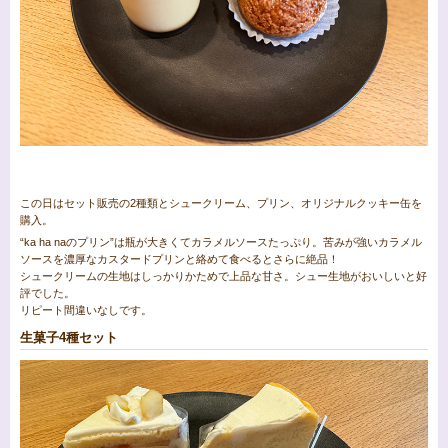
この日はセット販売の2種類とシュークリーム、プリン、オリジナルクッキー缶を
購入。
“ka ha naのプリン”は瓶が大きくてカラメルソースたっぷり。苦みが強いカラメル
ソースを濃厚なカスタードプリンと絡めて食べるとさらに絶品！
シュークリームの生地はしっかりかためで上品な甘さ。シュー生地がおいしいと好
評でした。
リピート間違いなしです。
生菓子4種セット