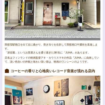
西荻窪駅南口を出て左に曲がり、突き当りを右折して西荻南口中通街を直進しま
す。
「深谷園」というお茶屋さんを通り過ぎた2軒先に「JUHA」があります。
店名はフィンランドの映画監督アキ・カウリスマキの作品『JUHA』に由来してい
て、淡い色合いの外観と味わい深い扉は、映画のワンシーンのようです。
コーヒーの香りと心地良いレコード音楽が流れる店内