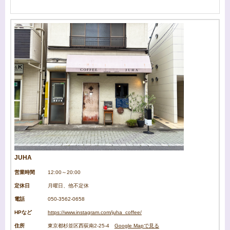
JUHA
営業時間
12:00～20:00
定休日
月曜日、他不定休
電話
050-3562-0658
HPなど
https://www.instagram.com/juha_coffee/
住所
東京都杉並区西荻南2-25-4
Google Mapで見る