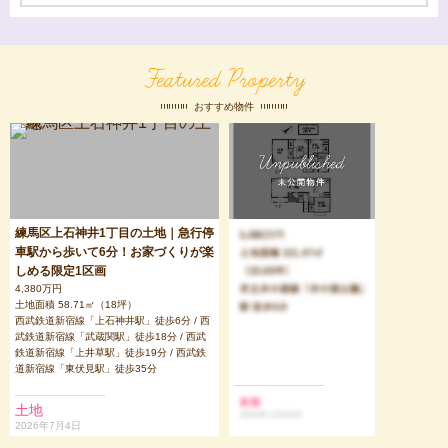
Featured Property
おすすめ物件
練馬区上石神井1丁目の土地｜急行停
車駅から歩いて6分！お家づくりが楽
しめる限定1区画
4,380万円
土地面積 58.71㎡（18坪）
西武鉄道新宿線「上石神井駅」徒歩6分 / 西
武鉄道新宿線「武蔵関駅」徒歩18分 / 西武
鉄道新宿線「上井草駅」徒歩19分 / 西武鉄
道新宿線「東伏見駅」徒歩35分
土地
2026年7月4日