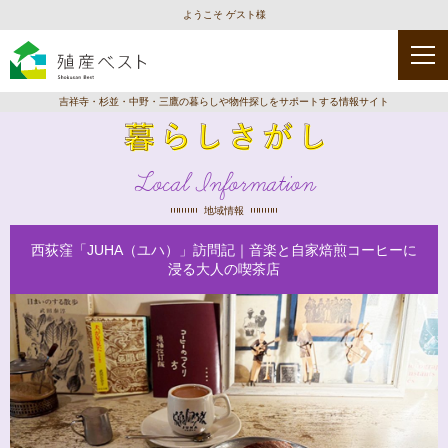
ようこそ ゲスト様
吉祥寺・杉並・中野・三鷹の暮らしや物件探しをサポートする情報サイト
Local Information
地域情報
西荻窪「JUHA（ユハ）」訪問記｜音楽と自家焙煎コーヒーに
浸る大人の喫茶店