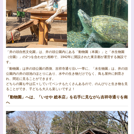
「井の頭自然文化園」は、井の頭公園内にある「動物園（本園）」と「水生物園
（分園）」の2つを合わせた相称で、1942年に開設された東京都が運営する施設で
す。
「動物園」は井の頭公園の西側、吉祥寺通り沿い一帯に、「水生物園」は、井の頭
公園内の井の頭池のほとりにあり、水中の生き物だけでなく、鳥も屋外に飼育さ
れ、間近に見ることができます。
どちらの園も中は広々していてベンチもたくさんあるので、のんびりと生き物を見
ることができ、子どもも大人も楽しいですよ！
「動物園」へは、「いせや 総本店」を右手に見ながら吉祥寺通りを南
へ