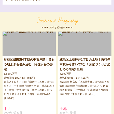
Featured Property
おすすめ物件
杉並区成田東4丁目の中古戸建｜音も
練馬区上石神井1丁目の土地｜急行停
心地よさも包み込む、阿佐ヶ谷の邸
車駅から歩いて6分！お家づくりが楽
宅
しめる限定1区画
12,800万円
4,380万円
建物面積 182.46㎡（55坪）
土地面積 58.71㎡（18坪）
東京メトロ丸ノ内線「南阿佐ヶ谷駅」徒歩4
西武鉄道新宿線「上石神井駅」徒歩6分 / 西
分 / ＪＲ中央本線「阿佐ヶ谷駅」徒歩11分 /
武鉄道新宿線「武蔵関駅」徒歩18分 / 西武
ＪＲ総武・中央緩行線「阿佐ヶ谷駅」徒歩
鉄道新宿線「上井草駅」徒歩19分 / 西武鉄
11分 / 東京メトロ丸ノ内線「新高円寺駅」
道新宿線「東伏見駅」徒歩35分
徒歩14分
中古
土地
2026年7月31日
2026年7月4日