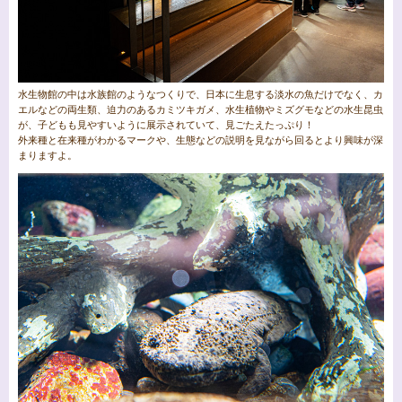
水生物館の中は水族館のようなつくりで、日本に生息する淡水の魚だけでなく、カ
エルなどの両生類、迫力のあるカミツキガメ、水生植物やミズグモなどの水生昆虫
が、子どもも見やすいように展示されていて、見ごたえたっぷり！
外来種と在来種がわかるマークや、生態などの説明を見ながら回るとより興味が深
まりますよ。