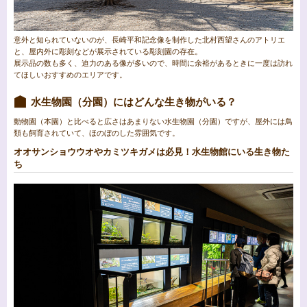
意外と知られていないのが、長崎平和記念像を制作した北村西望さんのアトリエ
と、屋内外に彫刻などが展示されている彫刻園の存在。
展示品の数も多く、迫力のある像が多いので、時間に余裕があるときに一度は訪れ
てほしいおすすめのエリアです。
水生物園（分園）にはどんな生き物がいる？
動物園（本園）と比べると広さはあまりない水生物園（分園）ですが、屋外には鳥
類も飼育されていて、ほのぼのした雰囲気です。
オオサンショウウオやカミツキガメは必見！水生物館にいる生き物た
ち