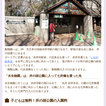
動物園へは、JR・京王井の頭線吉祥寺駅の南口を出て、駅前の道を右に進み、井
の頭通りに出ます。
ガード下に交番のある「吉祥寺駅前」の交差点を渡って、吉祥寺通りを「
いせや
総本店
」を右手に見ながら南に向かって歩くと、道の両サイドが井の頭公園の緑深
いエリアになってきます。
「御殿山橋」の歩道橋をくぐった先に、動物園の入り口がありますよ。
「水生物園」は、井の頭公園に入って七井橋を渡った先
水生物園に行くには、吉祥寺駅の南口を出て、「丸井 吉祥寺店」の横の七井橋通
りをまっすぐ公園に向かって進みます。公園に入り、池にかかる七井橋を渡った
ら、すぐに七井門の入り口があります。
子どもは無料！井の頭公園の入園料