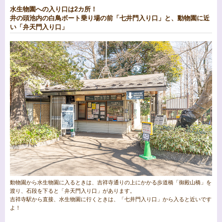
水生物園への入り口は2カ所！
井の頭池内の白鳥ボート乗り場の前「七井門入り口」と、動物園に近
い「弁天門入り口」
動物園から水生物園に入るときは、吉祥寺通りの上にかかる歩道橋「御殿山橋」を
渡り、石段を下ると「弁天門入り口」があります。
吉祥寺駅から直接、水生物園に行くときは、「七井門入り口」から入ると近いです
よ！