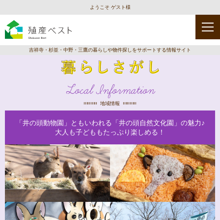
ようこそ ゲスト様
吉祥寺・杉並・中野・三鷹の暮らしや物件探しをサポートする情報サイト
Local Information
地域情報
「井の頭動物園」ともいわれる「井の頭自然文化園」の魅力♪
大人も子どももたっぷり楽しめる！