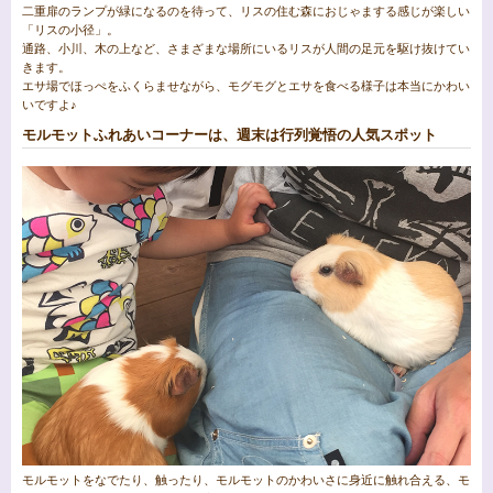
二重扉のランプが緑になるのを待って、リスの住む森におじゃまする感じが楽しい
「リスの小径」。
通路、小川、木の上など、さまざまな場所にいるリスが人間の足元を駆け抜けてい
きます。
エサ場でほっぺをふくらませながら、モグモグとエサを食べる様子は本当にかわい
いですよ♪
モルモットふれあいコーナーは、週末は行列覚悟の人気スポット
モルモットをなでたり、触ったり、モルモットのかわいさに身近に触れ合える、モ