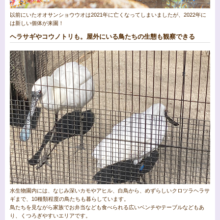
以前にいたオオサンショウウオは2021年に亡くなってしまいましたが、2022年に
は新しい個体が来園！
ヘラサギやコウノトリも。屋外にいる鳥たちの生態も観察できる
水生物園内には、なじみ深いカモやアヒル、白鳥から、めずらしいクロツラヘラサ
ギまで、10種類程度の鳥たちも暮らしています。
鳥たちを見ながら家族でお弁当なども食べられる広いベンチやテーブルなどもあ
り、くつろぎやすいエリアです。