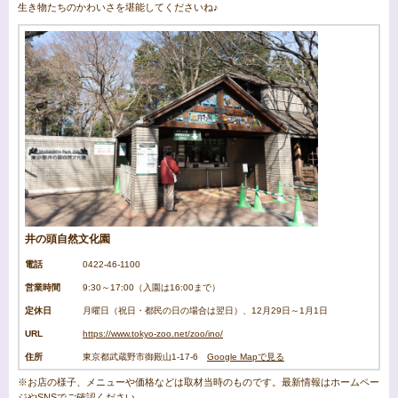
生き物たちのかわいさを堪能してくださいね♪
井の頭自然文化園
電話
0422-46-1100
営業時間
9:30～17:00（入園は16:00まで）
定休日
月曜日（祝日・都民の日の場合は翌日）、12月29日～1月1日
URL
https://www.tokyo-zoo.net/zoo/ino/
住所
東京都武蔵野市御殿山1-17-6
Google Mapで見る
※お店の様子、メニューや価格などは取材当時のものです。最新情報はホームペー
ジやSNSでご確認ください。