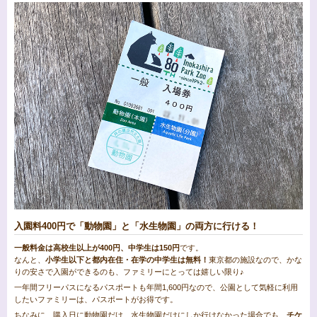
入園料400円で「動物園」と「水生物園」の両方に行ける！
一般料金は高校生以上が400円、中学生は150円
です。
なんと、
小学生以下と都内在住・在学の中学生は無料！
東京都の施設なので、かな
りの安さで入園ができるのも、ファミリーにとっては嬉しい限り♪
一年間フリーパスになるパスポートも年間1,600円なので、公園として気軽に利用
したいファミリーは、パスポートがお得です。
ちなみに、購入日に動物園だけ、水生物園だけにしか行けなかった場合でも、
チケ