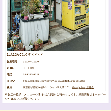
はんばあぐはうす ぐずぐず
営業時間
11:00～16:00
定休日
土・日曜日
電話
03-3325-6228
HPなど
https://tabelog.com/tokyo/A1318/A131804/13011787/
住所
東京都杉並区永福1-1-1 シャレ明大前 101
Google Mapで見る
※お店の様子、メニューや価格などは取材当時のものです。最新情報はホームペー
ジやSNSでご確認ください。