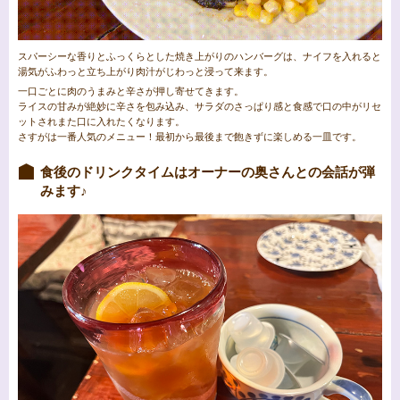
スパーシーな香りとふっくらとした焼き上がりのハンバーグは、ナイフを入れると
湯気がふわっと立ち上がり肉汁がじわっと浸って来ます。
一口ごとに肉のうまみと辛さが押し寄せてきます。
ライスの甘みが絶妙に辛さを包み込み、サラダのさっぱり感と食感で口の中がリセ
ットされまた口に入れたくなります。
さすがは一番人気のメニュー！最初から最後まで飽きずに楽しめる一皿です。
食後のドリンクタイムはオーナーの奥さんとの会話が弾
みます♪