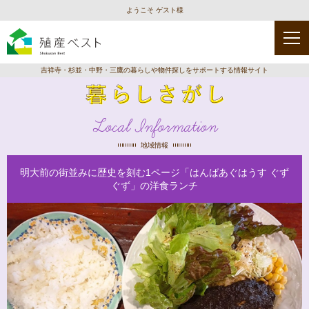
ようこそ ゲスト様
吉祥寺・杉並・中野・三鷹の暮らしや物件探しをサポートする情報サイト
Local Information
地域情報
明大前の街並みに歴史を刻む1ページ「はんばあぐはうす ぐず
ぐず」の洋食ランチ