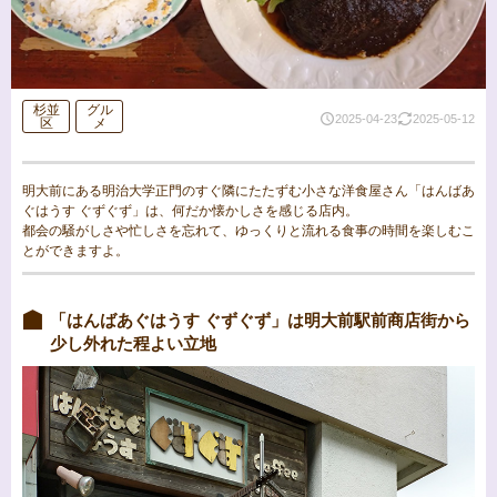
杉並
グル
2025-04-23
2025-05-12
区
メ
明大前にある明治大学正門のすぐ隣にたたずむ小さな洋食屋さん「はんばあ
ぐはうす ぐずぐず」は、何だか懐かしさを感じる店内。
都会の騒がしさや忙しさを忘れて、ゆっくりと流れる食事の時間を楽しむこ
とができますよ。
「はんばあぐはうす ぐずぐず」は明大前駅前商店街から
少し外れた程よい立地