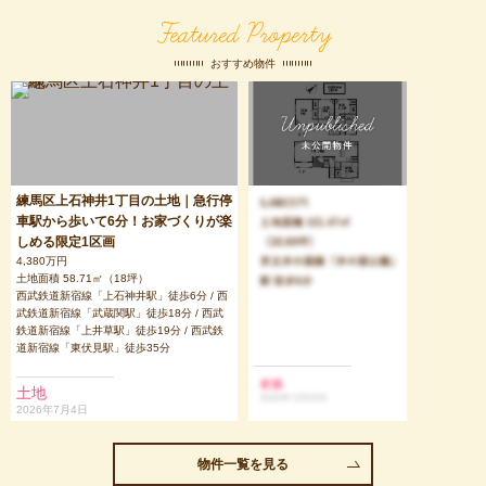
Featured Property
おすすめ物件
練馬区上石神井1丁目の土地｜急行停
車駅から歩いて6分！お家づくりが楽
しめる限定1区画
4,380万円
土地面積 58.71㎡（18坪）
西武鉄道新宿線「上石神井駅」徒歩6分 / 西
武鉄道新宿線「武蔵関駅」徒歩18分 / 西武
鉄道新宿線「上井草駅」徒歩19分 / 西武鉄
道新宿線「東伏見駅」徒歩35分
土地
2026年7月4日
物件一覧を見る