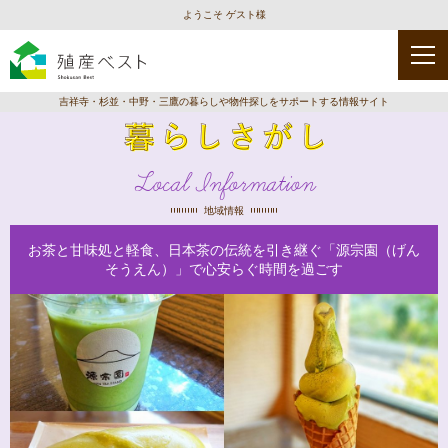
ようこそ ゲスト様
吉祥寺・杉並・中野・三鷹の暮らしや物件探しをサポートする情報サイト
Local Information
地域情報
お茶と甘味処と軽食、日本茶の伝統を引き継ぐ「源宗園（げん
そうえん）」で心安らぐ時間を過ごす