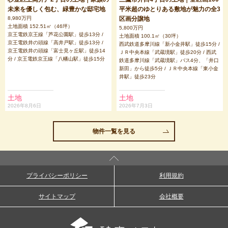
未来を優しく包む、緑豊かな邸宅地
平米超のゆとりある敷地が魅力の全3
8,980万円
区画分譲地
土地面積 152.51㎡（46坪）
5,800万円
京王電鉄京王線「芦花公園駅」徒歩13分 /
土地面積 100.1㎡（30坪）
京王電鉄井の頭線「高井戸駅」徒歩13分 /
西武鉄道多摩川線「新小金井駅」徒歩15分 /
京王電鉄井の頭線「富士見ヶ丘駅」徒歩14
ＪＲ中央本線「武蔵境駅」徒歩20分 / 西武
分 / 京王電鉄京王線「八幡山駅」徒歩15分
鉄道多摩川線「武蔵境駅」バス4分、「井口
新田」から徒歩5分 / ＪＲ中央本線「東小金
井駅」徒歩23分
土地
土地
2026年8月6日
2026年7月3日
物件一覧を見る
プライバシーポリシー
利用規約
サイトマップ
会社概要