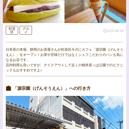
杉並
グル
2025-08-29
区
メ
日本茶の本場、静岡のお茶屋さんが杉並区今川にカフェ「源宗園（げんそう
えん）」をオープン！お茶や甘味だけではなくシェフこだわりのパンも気に
なるお店です。
店内利用も良いですが、テイクアウトして近くの桃井原っぱ公園でのピクニ
ックもおすすめですよ♪
「源宗園（げんそうえん）」への行き方