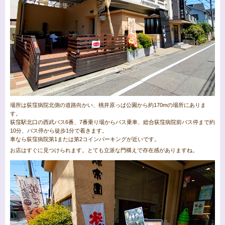
場所は荻窪病院北側の道路向かい、桃井原っぱ公園から約170mの場所にありま
す。
荻窪駅北口の西武バス6番、7番乗り場からバス乗車、総合荻窪病院前バス停まで約
10分、バス停から徒歩1分で着きます。
車なら荻窪病院第1または第2コインパーキングが近いです。
お店はすぐに見つけられます。とても立派な門構えで存在感がありますね。