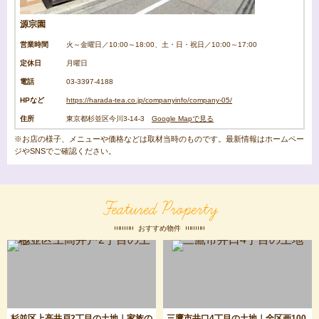
源宗園
営業時間
火～金曜日／10:00～18:00、土・日・祝日／10:00～17:00
定休日
月曜日
電話
03-3397-4188
HPなど
https://harada-tea.co.jp/companyinfo/company-05/
住所
東京都杉並区今川3-14-3
Google Mapで見る
※お店の様子、メニューや価格などは取材当時のものです。最新情報はホームペー
ジやSNSでご確認ください。
Featured Property
おすすめ物件
杉並区上高井戸2丁目の土地｜家族の
三鷹市井口4丁目の土地｜全区画100