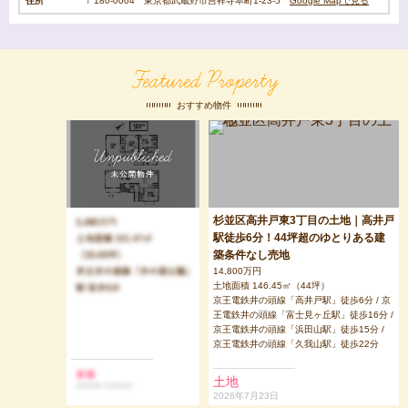
住所
〒180-0004 東京都武蔵野市吉祥寺本町1-23-5
Google Mapで見る
Featured Property
おすすめ物件
杉並区高井戸東3丁目の土地｜高井戸
駅徒歩6分！44坪超のゆとりある建
築条件なし売地
14,800万円
土地面積 146.45㎡（44坪）
京王電鉄井の頭線「高井戸駅」徒歩6分 / 京
王電鉄井の頭線「富士見ヶ丘駅」徒歩16分 /
京王電鉄井の頭線「浜田山駅」徒歩15分 /
京王電鉄井の頭線「久我山駅」徒歩22分
土地
2026年7月23日