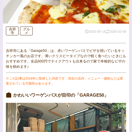
吉祥
グル
2016-05-14
2026-02-09
寺
メ
吉祥寺にある「Garage50」は、赤いワーゲンバスでピザを焼いているキッ
チンカー風のお店です。薄いクリスピータイプなので軽く食べたいときにも
おすすめです。全品600円でテイクアウトも出来るので家で本格的なピザの
味を頼めます♪
※この記事は2016年に取材した内容です。現在の店内・メニュー・価格などは変
更されている可能性があります。
かわいいワーゲンバスが目印の「GARAGE50」