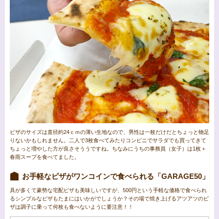
ピザのサイズは直径約24ｃｍの薄い生地なので、男性は一枚だけだとちょっと物足
りないかもしれません。二人で3枚食べてみたりコンビニでサラダでも買ってきて
ちょっと増やした方が良さそううですね。ちなみにうちの事務員（女子）は1枚＋
春雨スープを食べてました。
お手軽なピザがワンコインで食べられる「GARAGE50」
具が多くて豪勢な宅配ピザも美味しいですが、500円という手軽な価格で食べられ
るシンプルなピザもたまにはいかがでしょうか？その場で焼き上げるアツアツのピ
ザは調子に乗って何枚も食べないように要注意！！