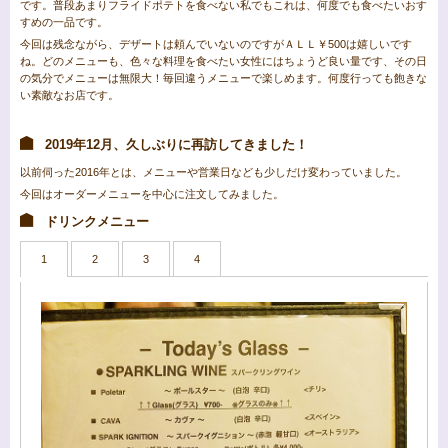
です。普段あまりフライドポテトを食べない私でもこれは、何度でも食べたいおす
すめの一品です。
今回は残念ながら、デザートは頼んでいないのですがＡＬＬ￥500は嬉しいです
ね。どのメニューも、色々な料理を食べたい女性にはちょうど良い量です、その日
の気分でメニューは無限大！毎回違うメニューで楽しめます。何度行っても飽きな
い素敵なお店です。
2019年12月、久しぶりに再訪してきました！
以前伺った2016年とは、メニューや営業日なども少しだけ変わっていました。
今回はオーダーメニューを中心に注文してみました。
ドリンクメニュー
1
2
3
4