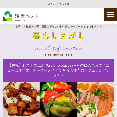
ようこそ ゲスト様
吉祥寺・杉並・中野・三鷹の暮らしや物件探しをサポートする情報サイト
Local Information
地域情報
【移転】ビストロ エピス(Bistro epices)～その日の気分でメニ
ューは無限大！オーダーメイドできる吉祥寺のカジュアルフレ
ンチ～