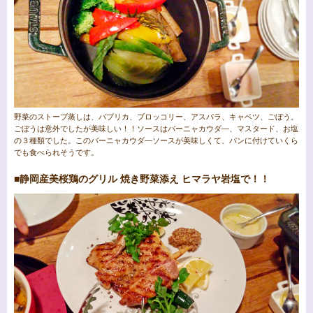
野菜のストーブ蒸しは、パプリカ、ブロッコリー、アスパラ、キャベツ、ごぼう。
ごぼうは意外でしたが美味しい！！ソースはバーニャカウダ―、マスタード、お塩
の３種類でした。このバーニャカウダ―ソースが美味しくて、パンに付けていくら
でも食べられそうです。
■静岡産美桜鶏のグリル 焼き野菜添え ヒマラヤ岩塩で！！