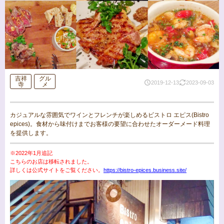
吉祥
グル
2019-12-13
2023-09-03
寺
メ
カジュアルな雰囲気でワインとフレンチが楽しめるビストロ エピス(Bistro
epices)。食材から味付けまでお客様の要望に合わせたオーダーメード料理
を提供します。
※2022年1月追記
こちらのお店は移転されました。
詳しくは公式サイトをご覧ください。
https://bistro-epices.business.site/