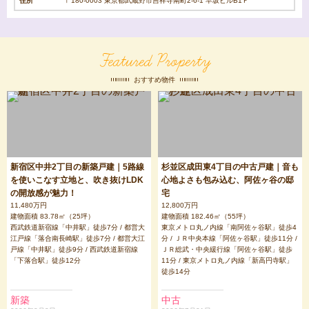
住所
〒180-0003 東京都武蔵野市吉祥寺南町2-6-1 早坂ビルB1Ｆ
Featured Property
おすすめ物件
新宿区中井2丁目の新築戸建｜5路線
杉並区成田東4丁目の中古戸建｜音も
を使いこなす立地と、吹き抜けLDK
心地よさも包み込む、阿佐ヶ谷の邸
の開放感が魅力！
宅
11,480万円
12,800万円
建物面積 83.78㎡（25坪）
建物面積 182.46㎡（55坪）
西武鉄道新宿線「中井駅」徒歩7分 / 都営大
東京メトロ丸ノ内線「南阿佐ヶ谷駅」徒歩4
江戸線「落合南長崎駅」徒歩7分 / 都営大江
分 / ＪＲ中央本線「阿佐ヶ谷駅」徒歩11分 /
戸線「中井駅」徒歩9分 / 西武鉄道新宿線
ＪＲ総武・中央緩行線「阿佐ヶ谷駅」徒歩
「下落合駅」徒歩12分
11分 / 東京メトロ丸ノ内線「新高円寺駅」
徒歩14分
新築
中古