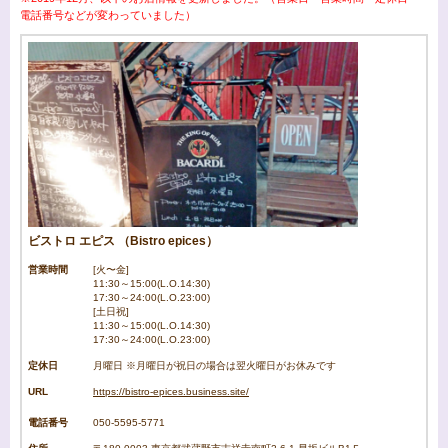
電話番号などが変わっていました）
ビストロ エピス （Bistro epices）
営業時間
[火〜金]
11:30～15:00(L.O.14:30)
17:30～24:00(L.O.23:00)
[土日祝]
11:30～15:00(L.O.14:30)
17:30～24:00(L.O.23:00)
定休日
月曜日 ※月曜日が祝日の場合は翌火曜日がお休みです
URL
https://bistro-epices.business.site/
電話番号
050-5595-5771