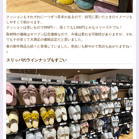
クッションもそれぞれに一つずつ見本があるので、自宅に置いたときのイメージも
しやすくて助かります。
クッションは安いもので999円～。高くても1,690円とかなりリーズナブル！
取材時の価格はオープン記念価格なので、今後は変わる可能性がありますが、それ
でも十分安くて大満足の価格設定だと思いました。
春の新作商品も続々と登場していました。色合いも鮮やかで気分もあがりますね～
♪
スリッパのラインナップもすごい