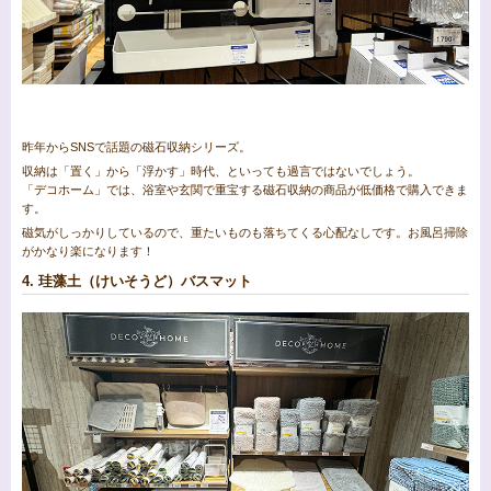
昨年からSNSで話題の磁石収納シリーズ。
収納は「置く」から「浮かす」時代、といっても過言ではないでしょう。
「デコホーム」では、浴室や玄関で重宝する磁石収納の商品が低価格で購入できま
す。
磁気がしっかりしているので、重たいものも落ちてくる心配なしです。お風呂掃除
がかなり楽になります！
4. 珪藻土（けいそうど）バスマット