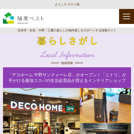
ようこそ ゲスト様
吉祥寺・杉並・中野・三鷹の暮らしや物件探しをサポートする情報サイト
Local Information
地域情報
「デコホーム 中野サンクォーレ店」がオープン！「ニトリ」が
手がける最強コスパの生活必需品が買えるインテリアショップ