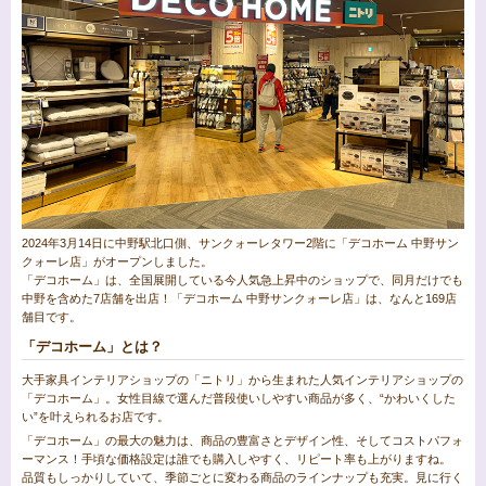
2024年3月14日に中野駅北口側、サンクォーレタワー2階に「デコホーム 中野サン
クォーレ店」がオープンしました。
「デコホーム」は、全国展開している今人気急上昇中のショップで、同月だけでも
中野を含めた7店舗を出店！「デコホーム 中野サンクォーレ店」は、なんと169店
舗目です。
「デコホーム」とは？
大手家具インテリアショップの「ニトリ」から生まれた人気インテリアショップの
「デコホーム」。女性目線で選んだ普段使いしやすい商品が多く、“かわいくした
い”を叶えられるお店です。
「デコホーム」の最大の魅力は、商品の豊富さとデザイン性、そしてコストパフォ
ーマンス！手頃な価格設定は誰でも購入しやすく、リピート率も上がりますね。
品質もしっかりしていて、季節ごとに変わる商品のラインナップも充実。見に行く