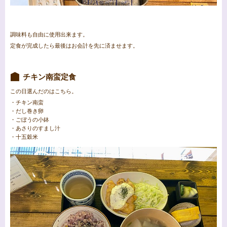
調味料も自由に使用出来ます。
定食が完成したら最後はお会計を先に済ませます。
チキン南蛮定食
この日選んだのはこちら。
・チキン南蛮
・だし巻き卵
・ごぼうの小鉢
・あさりのすまし汁
・十五穀米