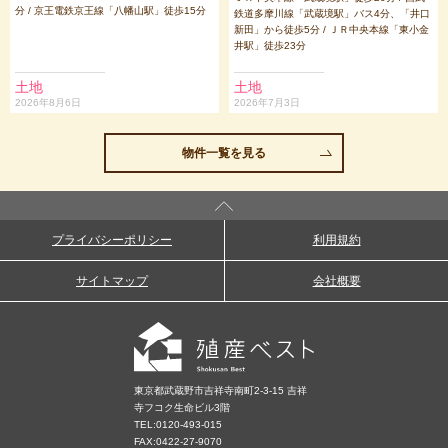
分 / 京王電鉄京王線「八幡山駅」徒歩15分
鉄道多摩川線「武蔵境駅」バス4分、「井口
新田」から徒歩5分 / ＪＲ中央本線「東小金
井駅」徒歩23分
土地
土地
2026年8月6日
2026年7月3日
物件一覧を見る
プライバシーポリシー
利用規約
サイトマップ
会社概要
東京都武蔵野市吉祥寺南町2-3-15 吉祥
寺フコク生命ビル3階
TEL:
0120-493-015
FAX:0422-27-9070