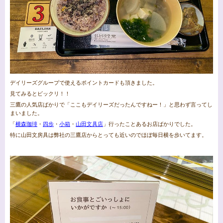
デイリーズグループで使えるポイントカードも頂きました。
見てみるとビックリ！！
三鷹の人気店ばかりで「ここもデイリーズだったんですねー！」と思わず言ってし
まいました。
「
横森珈琲
・
四歩
・
小箱
・
山田文具店
」行ったことあるお店ばかりでした。
特に山田文房具は弊社の三鷹店からとっても近いのでほぼ毎日横を歩いてます。