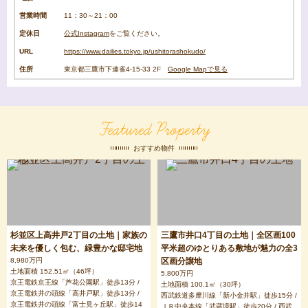
営業時間
11：30～21：00
定休日
公式Instagram
をご覧ください。
URL
https://www.dailies.tokyo.jp/ushitorashokudo/
住所
東京都三鷹市下連雀4-15-33 2F
Google Mapで見る
Featured Property
おすすめ物件
杉並区上高井戸2丁目の土地｜家族の
三鷹市井口4丁目の土地｜全区画100
未来を優しく包む、緑豊かな邸宅地
平米超のゆとりある敷地が魅力の全3
8,980万円
区画分譲地
土地面積 152.51㎡（46坪）
5,800万円
京王電鉄京王線「芦花公園駅」徒歩13分 /
土地面積 100.1㎡（30坪）
京王電鉄井の頭線「高井戸駅」徒歩13分 /
西武鉄道多摩川線「新小金井駅」徒歩15分 /
京王電鉄井の頭線「富士見ヶ丘駅」徒歩14
ＪＲ中央本線「武蔵境駅」徒歩20分 / 西武