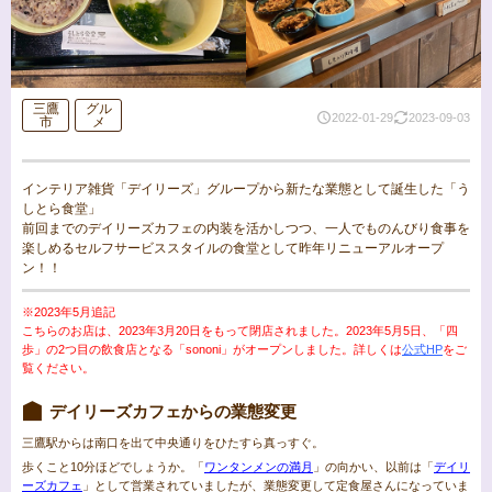
三鷹
グル
2022-01-29
2023-09-03
市
メ
インテリア雑貨「デイリーズ」グループから新たな業態として誕生した「う
しとら食堂」
前回までのデイリーズカフェの内装を活かしつつ、一人でものんびり食事を
楽しめるセルフサービススタイルの食堂として昨年リニューアルオープ
ン！！
※2023年5月追記
こちらのお店は、2023年3月20日をもって閉店されました。
2023年5月5日、「四
歩」の2つ目の飲食店となる「sononi」がオープンしました。詳しくは
公式HP
をご
覧ください。
デイリーズカフェからの業態変更
三鷹駅からは南口を出て中央通りをひたすら真っすぐ。
歩くこと10分ほどでしょうか。「
ワンタンメンの満月
」の向かい、以前は「
デイリ
ーズカフェ
」として営業されていましたが、業態変更して定食屋さんになっていま