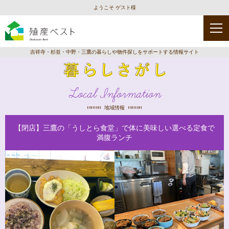
ようこそ ゲスト様
吉祥寺・杉並・中野・三鷹の暮らしや物件探しをサポートする情報サイト
Local Information
地域情報
【閉店】三鷹の「うしとら食堂」で体に美味しい選べる定食で
満腹ランチ