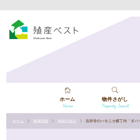
ホーム
物件さがし
Home
Property Search
戸建てを探す
ホーム
地域情報
地域を知る
吉祥寺のハモニカ横丁内「ダパイ
土地を探す