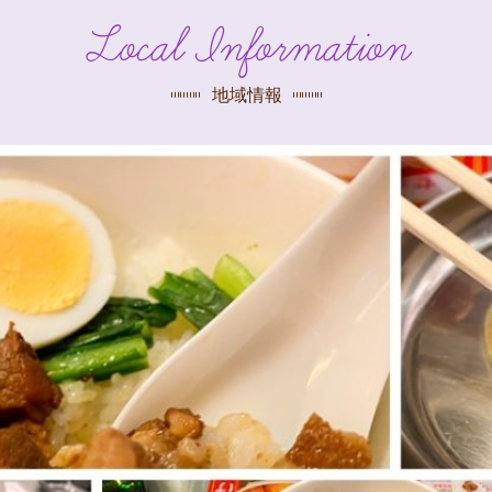
探す
Local Information
荻窪店
沿線
/
駅から
探す
地域情報
中野店
三鷹店
世田谷店