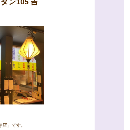
ン105 吉
寺店」です。