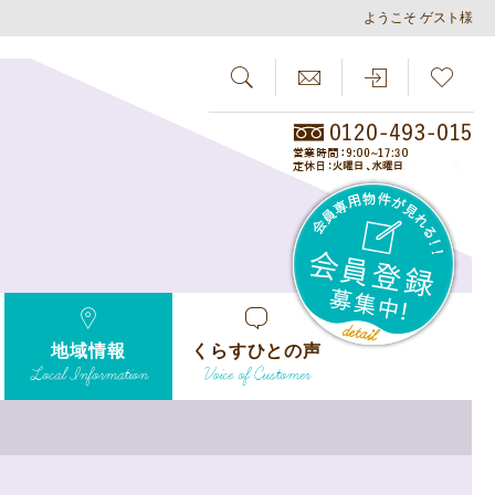
ようこそ ゲスト様
SEARCH
らしさがし
会員
地域情報
くらすひとの声
Local Information
Voice of Customer