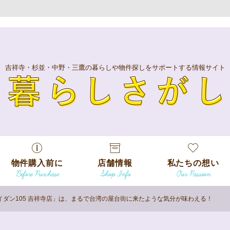
吉祥寺・杉並・中野・三鷹の暮らしや物件探しをサポートする情報サイト
暮
物件購入前に
店舗情報
私たちの想い
Before Purchase
Shop Info
Our Passion
エリアから探
す
ダン105 吉祥寺店」は、まるで台湾の屋台街に来たような気分が味わえる！
エリアから探
吉祥寺本店
沿線
す
/
駅から