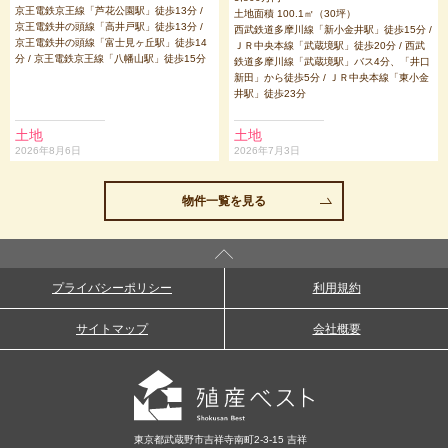
京王電鉄京王線「芦花公園駅」徒歩13分 /
土地面積 100.1㎡（30坪）
京王電鉄井の頭線「高井戸駅」徒歩13分 /
西武鉄道多摩川線「新小金井駅」徒歩15分 /
京王電鉄井の頭線「富士見ヶ丘駅」徒歩14
ＪＲ中央本線「武蔵境駅」徒歩20分 / 西武
分 / 京王電鉄京王線「八幡山駅」徒歩15分
鉄道多摩川線「武蔵境駅」バス4分、「井口
新田」から徒歩5分 / ＪＲ中央本線「東小金
井駅」徒歩23分
土地
土地
2026年8月6日
2026年7月3日
物件一覧を見る
プライバシーポリシー
利用規約
サイトマップ
会社概要
東京都武蔵野市吉祥寺南町2-3-15 吉祥