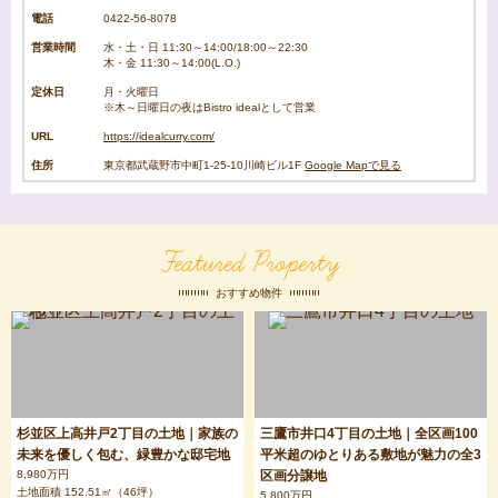
電話
0422-56-8078
営業時間
水・土・日 11:30～14:00/18:00～22:30
木・金 11:30～14:00(L.O.)
定休日
月・火曜日
※木～日曜日の夜はBistro idealとして営業
URL
https://idealcurry.com/
住所
東京都武蔵野市中町1-25-10川崎ビル1F
Google Mapで見る
Featured Property
おすすめ物件
杉並区上高井戸2丁目の土地｜家族の
三鷹市井口4丁目の土地｜全区画100
未来を優しく包む、緑豊かな邸宅地
平米超のゆとりある敷地が魅力の全3
8,980万円
区画分譲地
土地面積 152.51㎡（46坪）
5,800万円