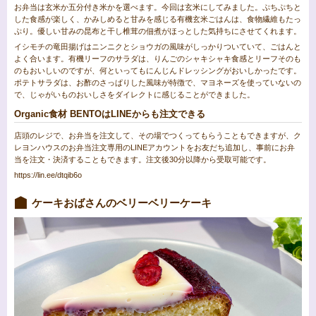
お弁当は玄米か五分付き米かを選べます。今回は玄米にしてみました。ぷちぷちと
した食感が楽しく、かみしめると甘みを感じる有機玄米ごはんは、食物繊維もたっ
ぷり。優しい甘みの昆布と干し椎茸の佃煮がほっとした気持ちにさせてくれます。
イシモチの竜田揚げはニンニクとショウガの風味がしっかりついていて、ごはんと
よく合います。有機リーフのサラダは、りんごのシャキシャキ食感とリーフそのも
のもおいしいのですが、何といってもにんじんドレッシングがおいしかったです。
ポテトサラダは、お酢のさっぱりした風味が特徴で、マヨネーズを使っていないの
で、じゃがいものおいしさをダイレクトに感じることができました。
Organic食材 BENTOはLINEからも注文できる
店頭のレジで、お弁当を注文して、その場でつくってもらうこともできますが、ク
レヨンハウスのお弁当注文専用のLINEアカウントをお友だち追加し、事前にお弁
当を注文・決済することもできます。注文後30分以降から受取可能です。
https://lin.ee/dtqib6o
ケーキおばさんのベリーベリーケーキ