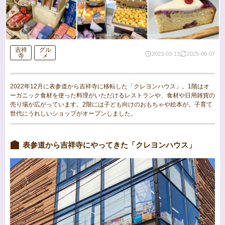
吉祥
グル
2023-03-13
2025-06-07
寺
メ
2022年12月に表参道から吉祥寺に移転した「クレヨンハウス」。1階はオ
ーガニック食材を使った料理がいただけるレストランや、食材や日用雑貨の
売り場が広がっています。2階には子ども向けのおもちゃや絵本が。子育て
世代にうれしいショップがオープンしました。
表参道から吉祥寺にやってきた「クレヨンハウス」