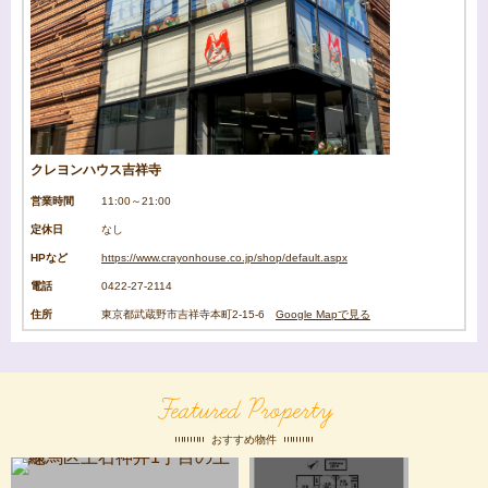
クレヨンハウス吉祥寺
営業時間
11:00～21:00
定休日
なし
HPなど
https://www.crayonhouse.co.jp/shop/default.aspx
電話
0422-27-2114
住所
東京都武蔵野市吉祥寺本町2-15-6
Google Mapで見る
Featured Property
おすすめ物件