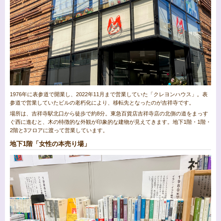
1976年に表参道で開業し、2022年11月まで営業していた「クレヨンハウス」。表
参道で営業していたビルの老朽化により、移転先となったのが吉祥寺です。
場所は、吉祥寺駅北口から徒歩で約8分。東急百貨店吉祥寺店の北側の道をまっす
ぐ西に進むと、木の特徴的な外観が印象的な建物が見えてきます。地下1階・1階・
2階と3フロアに渡って営業しています。
地下1階「女性の本売り場」