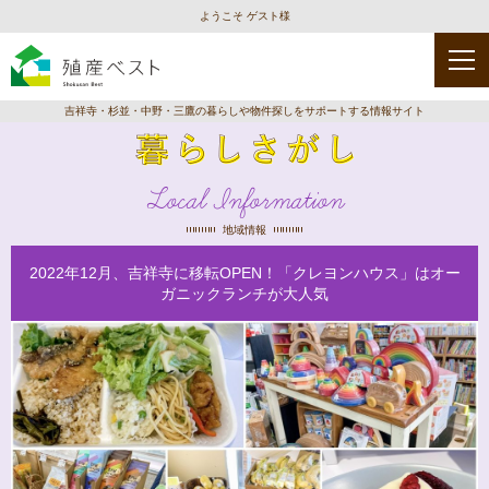
ようこそ ゲスト様
吉祥寺・杉並・中野・三鷹の暮らしや物件探しをサポートする情報サイト
Local Information
地域情報
2022年12月、吉祥寺に移転OPEN！「クレヨンハウス」はオー
ガニックランチが大人気