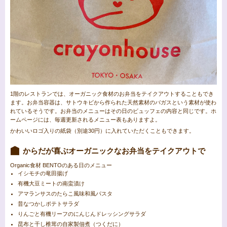
1階のレストランでは、オーガニック食材のお弁当をテイクアウトすることもでき
ます。お弁当容器は、サトウキビから作られた天然素材のバガスという素材が使わ
れているそうです。お弁当のメニューはその日のビュッフェの内容と同じです。ホ
ームページには、毎週更新されるメニュー表もありますよ。
かわいいロゴ入りの紙袋（別途30円）に入れていただくこともできます。
からだが喜ぶオーガニックなお弁当をテイクアウトで
Organic食材 BENTOのある日のメニュー
イシモチの竜田揚げ
有機大豆ミートの南蛮漬け
アマランサスのたらこ風味和風パスタ
昔なつかしポテトサラダ
りんごと有機リーフのにんじんドレッシングサラダ
昆布と干し椎茸の自家製佃煮（つくだに）