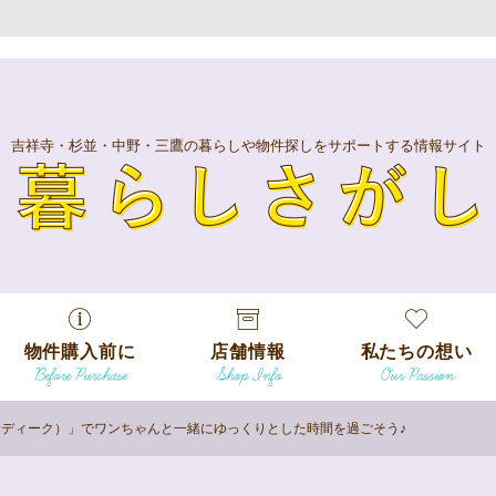
吉祥寺・杉並・中野・三鷹の暮らしや物件探しをサポートする情報サイト
暮
物件購入前に
店舗情報
私たちの想い
Before Purchase
Shop Info
Our Passion
エリアから探
す
カフェ サディーク）」でワンちゃんと一緒にゆっくりとした時間を過ごそう♪
エリアから探
吉祥寺本店
沿線
す
/
駅から