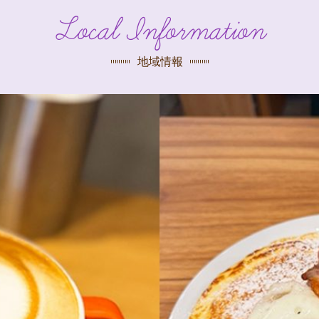
探す
Local Information
荻窪店
沿線
/
駅から
探す
地域情報
中野店
三鷹店
世田谷店