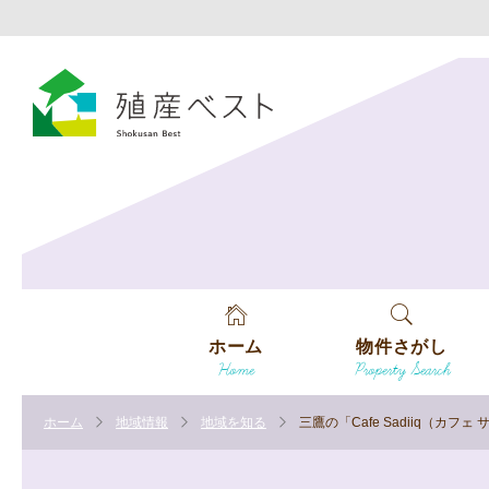
ホーム
物件さがし
Home
Property Search
戸建てを探す
ホーム
地域情報
地域を知る
三鷹の「Cafe Sadiiq（
土地を探す