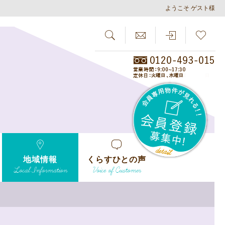
ようこそ ゲスト様
SEARCH
らしさがし
会員
地域情報
くらすひとの声
Local Information
Voice of Customer