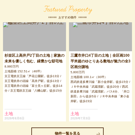
Featured Property
おすすめ物件
杉並区上高井戸2丁目の土地｜家族の
三鷹市井口4丁目の土地｜全区画100
未来を優しく包む、緑豊かな邸宅地
平米超のゆとりある敷地が魅力の全3
8,980万円
区画分譲地
土地面積 152.51㎡（46坪）
5,800万円
京王電鉄京王線「芦花公園駅」徒歩13分 /
土地面積 100.1㎡（30坪）
京王電鉄井の頭線「高井戸駅」徒歩13分 /
西武鉄道多摩川線「新小金井駅」徒歩15分 /
京王電鉄井の頭線「富士見ヶ丘駅」徒歩14
ＪＲ中央本線「武蔵境駅」徒歩20分 / 西武
分 / 京王電鉄京王線「八幡山駅」徒歩15分
鉄道多摩川線「武蔵境駅」バス4分、「井口
新田」から徒歩5分 / ＪＲ中央本線「東小金
井駅」徒歩23分
土地
土地
2026年8月6日
2026年7月3日
物件一覧を見る