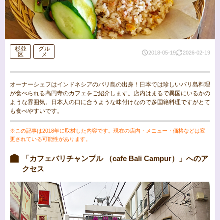
杉並
グル
2018-05-19
2026-02-19
区
メ
オーナーシェフはインドネシアのバリ島の出身！日本では珍しいバリ島料理
が食べられる高円寺のカフェをご紹介します。店内はまるで異国にいるかの
ような雰囲気。日本人の口に合うような味付けなので多国籍料理ですがとて
も食べやすいです。
※この記事は2018年に取材した内容です。現在の店内・メニュー・価格などは変
更されている可能性があります。
「カフェバリチャンプル （cafe Bali Campur）」へのア
クセス