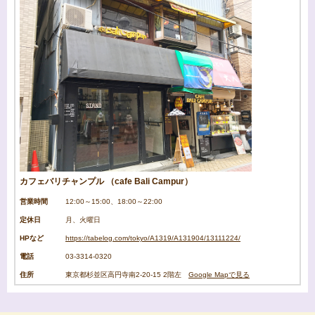
カフェバリチャンプル （cafe Bali Campur）
営業時間
12:00～15:00、18:00～22:00
定休日
月、火曜日
HPなど
https://tabelog.com/tokyo/A1319/A131904/13111224/
電話
03-3314-0320
住所
東京都杉並区高円寺南2-20-15 2階左
Google Mapで見る