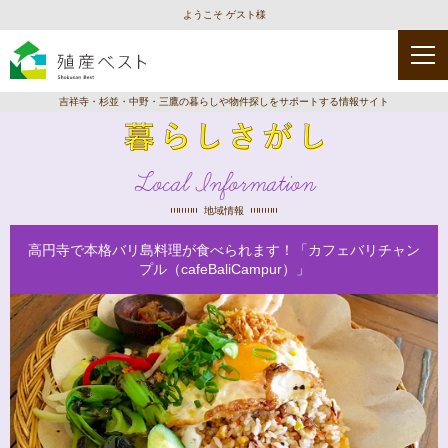
ようこそ ゲスト様
吉祥寺・杉並・中野・三鷹の暮らしや物件探しをサポートする情報サイト
Local Information
地域情報
高円寺で本格バリ島料理が食べられます！「カフェバリチャン
プル（cafeBaliCampur）」