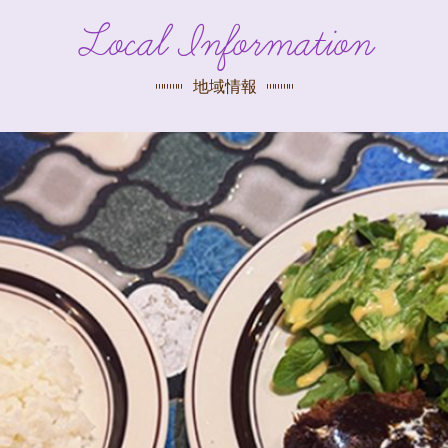
探す
Local Information
荻窪店
沿線
/
駅から
探す
地域情報
中野店
三鷹店
世田谷店