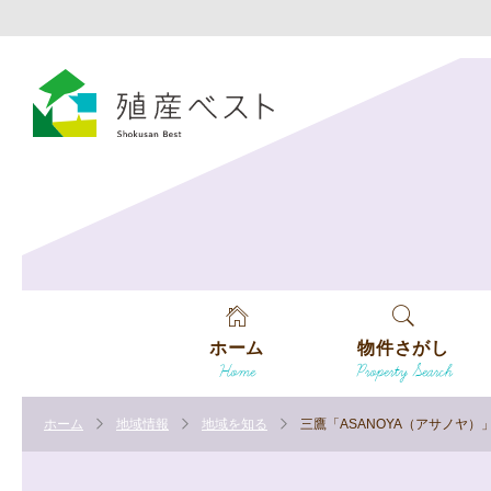
ホーム
物件さがし
Home
Property Search
戸建てを探す
ホーム
地域情報
地域を知る
三鷹「ASANOYA（アサノヤ
土地を探す