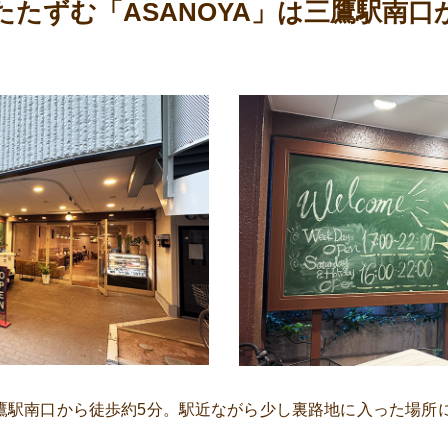
たたずむ「ASANOYA」は三鷹駅南口
は三鷹駅南口から徒歩約5分。駅近ながら少し裏路地に入った場所
。