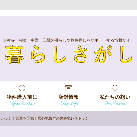
吉祥寺・杉並・中野・三鷹の暮らしや物件探しをサポートする情報サイト
暮
物件購入前に
店舗情報
私たちの想い
Before Purchase
Shop Info
Our Passion
エリアから探
す
）」がランチ営業を開始！居心地抜群の裏路地レストラン
エリアから探
吉祥寺本店
沿線
す
/
駅から