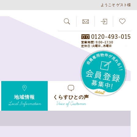
ようこそ ゲスト様
SEARCH
らしさがし
会員
地域情報
くらすひとの声
Local Information
Voice of Customer