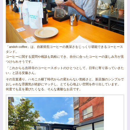
「andoh coffee」は、自家焙煎コーヒーの奥深さをじっくり堪能できるコーヒース
タンド。
コーヒーに関する質問や相談も気軽にでき、自分に合ったコーヒーの楽しみ方が見
つけられそうです。
「これからも吉祥寺のコーヒースポットのひとつとして、日常に寄り添っていきた
い」と語る安藤さん。
その言葉通り、ハモニカ横丁時代からの変わらない気軽さと、新店舗のシンプルで
おしゃれな雰囲気が絶妙にマッチし、とても心地よい空間を作り出しています。
何度でも足を運びたくなる、そんな素敵なお店です。