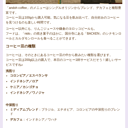
「andoh coffee」のメニューはシングルオリジンからブレンド、デカフェと種類豊
富です。
コーヒー豆は100gから購入可能。気になる豆を飲み比べて、自分好みのコーヒー
を見つけるのも楽しい時間です。
コーヒー以外にも、りんごジュースや鎌倉のヨロッコビールも。
フードは、「nido」の焼き菓子のほかに、国分寺にある「BACKEN」のシナモンロ
ールとカルダモンロールも食べることができます。
コーヒー豆の種類
コーヒーは、そのときにあるコーヒー豆の中から飲みたい種類を選びます。
コーヒー豆は200g以上の購入で、本日のコーヒー1杯サービスだそう！嬉しいサー
ビスですね♪
浅煎り
コロンビア／エスペランサ
インドネシア／ロア
ケニア／カンゴチョ
インドネシア／ワノジャ
中深煎り
ミディアムブレンド
：ブラジル、エチオピア、コロンビアの中深煎りのブレン
ド
デカフェ
：インドネシア／ワハナ