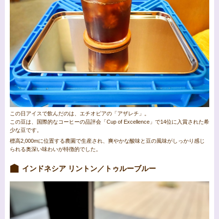
この日アイスで飲んだのは、エチオピアの「アザレチ」。
この豆は、国際的なコーヒーの品評会「Cup of Excellence」で14位に入賞された希
少な豆です。
標高2,000mに位置する農園で生産され、爽やかな酸味と豆の風味がしっかり感じ
られる奥深い味わいが特徴的でした。
インドネシア リントン／トゥルーブルー