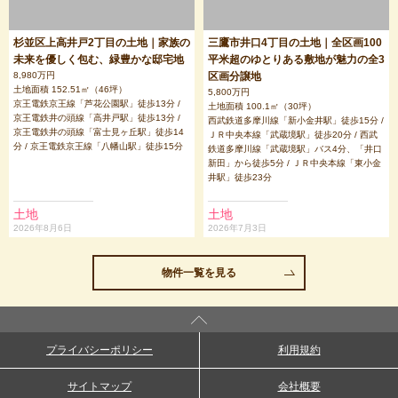
杉並区上高井戸2丁目の土地｜家族の
三鷹市井口4丁目の土地｜全区画100
未来を優しく包む、緑豊かな邸宅地
平米超のゆとりある敷地が魅力の全3
8,980万円
区画分譲地
土地面積 152.51㎡（46坪）
5,800万円
京王電鉄京王線「芦花公園駅」徒歩13分 /
土地面積 100.1㎡（30坪）
京王電鉄井の頭線「高井戸駅」徒歩13分 /
西武鉄道多摩川線「新小金井駅」徒歩15分 /
京王電鉄井の頭線「富士見ヶ丘駅」徒歩14
ＪＲ中央本線「武蔵境駅」徒歩20分 / 西武
分 / 京王電鉄京王線「八幡山駅」徒歩15分
鉄道多摩川線「武蔵境駅」バス4分、「井口
新田」から徒歩5分 / ＪＲ中央本線「東小金
井駅」徒歩23分
土地
土地
2026年8月6日
2026年7月3日
物件一覧を見る
プライバシーポリシー
利用規約
サイトマップ
会社概要