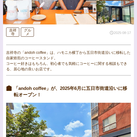
吉祥
グル
2025-08-17
寺
メ
吉祥寺の「andoh coffee」は、ハモニカ横丁から五日市街道沿いに移転した
自家焙煎のコーヒースタンド。
コーヒー好きはもちろん、初心者でも気軽にコーヒーに関する相談もでき
る、居心地の良いお店です。
「andoh coffee」が、2025年6月に五日市街道沿いに移
転オープン！