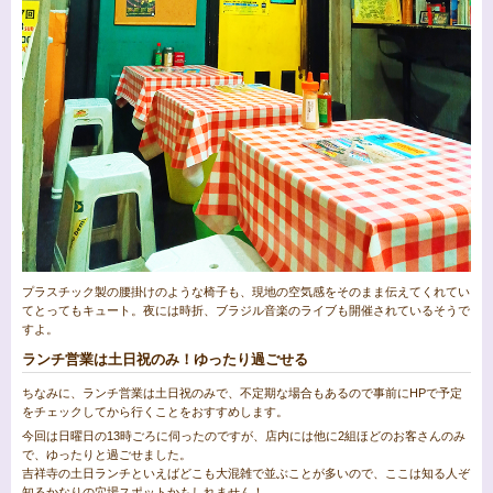
プラスチック製の腰掛けのような椅子も、現地の空気感をそのまま伝えてくれてい
てとってもキュート。夜には時折、ブラジル音楽のライブも開催されているそうで
すよ。
ランチ営業は土日祝のみ！ゆったり過ごせる
ちなみに、ランチ営業は土日祝のみで、不定期な場合もあるので事前にHPで予定
をチェックしてから行くことをおすすめします。
今回は日曜日の13時ごろに伺ったのですが、店内には他に2組ほどのお客さんのみ
で、ゆったりと過ごせました。
吉祥寺の土日ランチといえばどこも大混雑で並ぶことが多いので、ここは知る人ぞ
知るかなりの穴場スポットかもしれません！