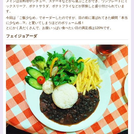
メインは豆料理やシチュー、ステーキなどから選ぶことができ、ワンプレートにミ
ックスリーフ、ポテトサラダ、ポテトフライなどが所狭しと盛り付けられていま
す。
今回は「ご飯少なめ」でオーダーしたのですが、目の前に運ばれてきた瞬間「本当
に少なめ…?!」と驚いてしまうほどのボリューム感！
とにかく具だくさんで、お腹いっぱい食べたい日の満足感は120%です。
フェイジョアーダ