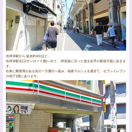
吉祥寺駅から 徒歩約4分ほど。
吉祥寺駅北口(サンロード側)へ出て、JR高架に沿った道を右手の新宿方面に歩きま
す。
右角に郵便局がある先の一方通行へ進み、地産マルシェを過ぎて、セブンイレブン
の地下1階にあります。