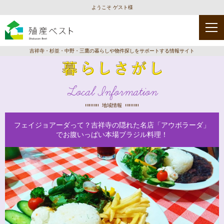
ようこそ ゲスト様
吉祥寺・杉並・中野・三鷹の暮らしや物件探しをサポートする情報サイト
Local Information
地域情報
フェイジョアーダって？吉祥寺の隠れた名店「アウボラーダ」
でお腹いっぱい本場ブラジル料理！