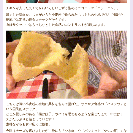
チキンが入った丸くてかわいらしいしずく型のミニコロッケ「コシーニャ」。
ほぐした鶏肉を、じゃがいもと小麦粉で作られたもちもちの生地で包んで揚げた、
現地では定番の軽食スナックだそうです。
衣はサクッ、中はもっちりとした食感のコントラストが楽しめます。
こちらは薄い小麦粉の生地に具材を包んで揚げた、サクサク食感の「パステウ」と
いう国民的スナック。
どこか親しみのある「揚げ餃子」やパイを思わせるような歯ごたえで、中にはチー
ズがたっぷりと詰まっています！
素朴ながらも食べ応えは抜群。
今回はチーズを選びましたが、他にも「ひき肉」や「パウミット（ヤシの芽）」な