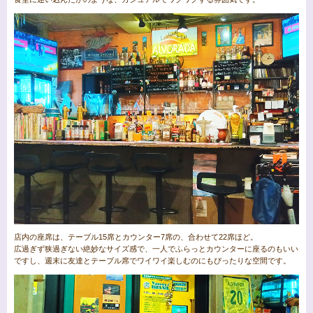
店内の座席は、テーブル15席とカウンター7席の、合わせて22席ほど。
広過ぎず狭過ぎない絶妙なサイズ感で、一人でふらっとカウンターに座るのもいい
ですし、週末に友達とテーブル席でワイワイ楽しむのにもぴったりな空間です。