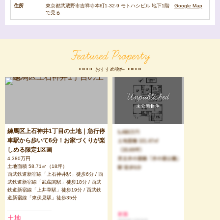
住所
東京都武蔵野市吉祥寺本町1-32-9 モトハシビル 地下1階
Google Map
で見る
Featured Property
おすすめ物件
練馬区上石神井1丁目の土地｜急行停
車駅から歩いて6分！お家づくりが楽
しめる限定1区画
4,380万円
土地面積 58.71㎡（18坪）
西武鉄道新宿線「上石神井駅」徒歩6分 / 西
武鉄道新宿線「武蔵関駅」徒歩18分 / 西武
鉄道新宿線「上井草駅」徒歩19分 / 西武鉄
道新宿線「東伏見駅」徒歩35分
土地