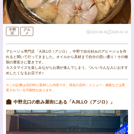
中野
グル
2023-08-30
2026-02-16
区
メ
アヒージョ専門店 「AJILLO（アジロ）」中野で自分好みのアヒージョを作
れると聞いて行ってきました。オイルから具材まで自分の思い通り！その種
類の豊富さに驚きです。
カスタマイズを楽しみながらお酒が進んでしまう、ついいろんな人におすす
めしたくなるお店です♪
※この記事は2023年に取材した内容です。現在の店内・メニュー・価格などは変
更されている可能性があります。
中野北口の飲み屋街にある「AJILLO（アジロ）」