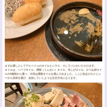
まずお通しとしてアヒージョのオイルとシラス、そしてパンがいただけます。
オイルは、ハーブオイル、燻製（くんせい）オイル、辛しびオイル、かつお節オイ
ルの4種類から選べ、今回は燻製オイルを選んでみました。ここに先ほどのメニュ
ーから具材を選び、追加していくような注文方法になります。