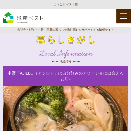
ようこそ ゲスト様
吉祥寺・杉並・中野・三鷹の暮らしや物件探しをサポートする情報サイト
Local Information
地域情報
中野「AJILLO（アジロ）」は自分好みのアヒージョに出会える
お店♪