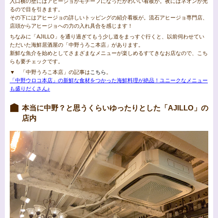
入口横の壁にはアヒージョがモチーフになったかわいい看板が。夜にはネオンが光
るので目を引きます。
その下にはアヒージョの詳しいトッピングの紹介看板が。流石アヒージョ専門店、
店頭からアヒージョへの力の入れ具合を感じます！
ちなみに「AJILLO」を通り過ぎてもう少し道をまっすぐ行くと、以前伺わせてい
ただいた海鮮居酒屋の「中野うろこ本店」があります。
新鮮な魚介を始めとしてさまざまなメニューが楽しめるすてきなお店なので、こち
らも要チェックです。
▼ 「中野うろこ本店」の記事は
こちら
。
「中野ウロコ本店」の新鮮な食材をつかった海鮮料理が絶品！ユニークなメニュー
も盛りだくさん♪
本当に中野？と思うくらいゆったりとした「AJILLO」の
店内