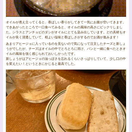
オイルが煮え立ってくると、香ばしい香りがしてきて一気にお腹が空いてきます。
できあがったところで一口食べてみると、オイルの風味の高さにビックリしまし
た。シラスとアンチョビのダシがオイルにとても染み出しています。どの具材もオ
イルが良く浸透していて、程よい塩味と香ばしさがするのでお酒が進みます！
あまりアヒージョに入っているのを見ないので気になって注文したチーズと新しょ
うがでしたが、チーズはオイルの中でとろとろに溶け、パンと一緒に食べたときオ
イルの風味を強く感じられておいしかったです。
新しょうがはアヒージョの油っぽさを忘れるくらいさっぱりしていて、少し口の中
を変えたい！というときにかじると最高でした。