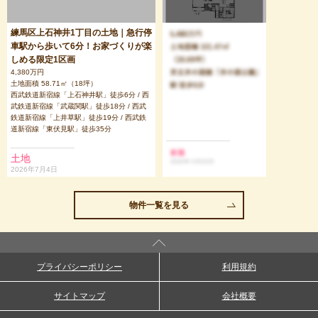
練馬区上石神井1丁目の土地｜急行停
車駅から歩いて6分！お家づくりが楽
しめる限定1区画
4,380万円
土地面積 58.71㎡（18坪）
西武鉄道新宿線「上石神井駅」徒歩6分 / 西
武鉄道新宿線「武蔵関駅」徒歩18分 / 西武
鉄道新宿線「上井草駅」徒歩19分 / 西武鉄
道新宿線「東伏見駅」徒歩35分
土地
2026年7月4日
物件一覧を見る
プライバシーポリシー
利用規約
サイトマップ
会社概要