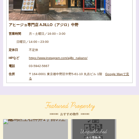
アヒージョ専門店 AJILLO（アジロ）中野
営業時間
月～土曜日／16:00～3:00
日曜日／14:00～23:00
定休日
不定休
HPなど
https://www.instagram.com/ajillo_nakano/
電話
03-5942-5667
住所
〒164-0001 東京都中野区中野5-61-10 丸吉ビル 1階
Google Mapで見
る
Featured Property
おすすめ物件