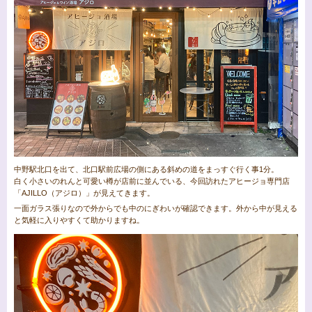
中野駅北口を出て、北口駅前広場の側にある斜めの道をまっすぐ行く事1分。
白く小さいのれんと可愛い樽が店前に並んでいる、今回訪れたアヒージョ専門店
「AJILLO（アジロ）」が見えてきます。
一面ガラス張りなので外からでも中のにぎわいが確認できます。外から中が見える
と気軽に入りやすくて助かりますね。