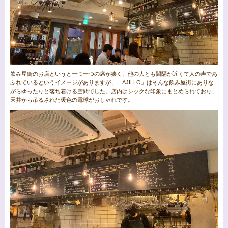
飲み屋街のお店というと一つ一つの席が狭く、他の人とも間隔が近くて人の声であ
ふれているというイメージがありますが、「AJILLO」はそんな飲み屋街にありな
がらゆったりと落ち着ける空間でした。店内はシックな印象にまとめられており、
天井から吊るされた暖色の電球がおしゃれです。