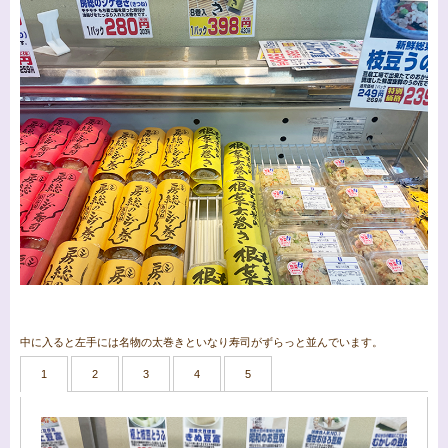
中に入ると左手には名物の太巻きといなり寿司がずらっと並んでいます。
1
2
3
4
5