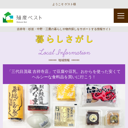
ようこそ ゲスト様
吉祥寺・杉並・中野・三鷹の暮らしや物件探しをサポートする情報サイト
Local Information
地域情報
「三代目茂蔵 吉祥寺店」で豆腐や豆乳、おからを使った安くて
ヘルシーな食料品を買いに行こう！