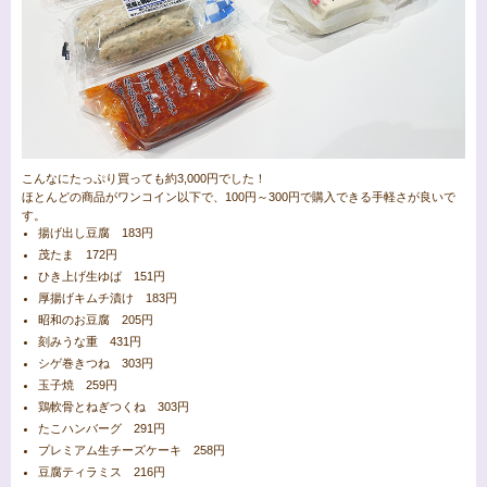
こんなにたっぷり買っても約3,000円でした！
ほとんどの商品がワンコイン以下で、100円～300円で購入できる手軽さが良いで
す。
揚げ出し豆腐 183円
茂たま 172円
ひき上げ生ゆば 151円
厚揚げキムチ漬け 183円
昭和のお豆腐 205円
刻みうな重 431円
シゲ巻きつね 303円
玉子焼 259円
鶏軟骨とねぎつくね 303円
たこハンバーグ 291円
プレミアム生チーズケーキ 258円
豆腐ティラミス 216円