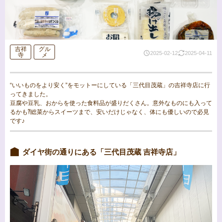
吉祥
グル
2025-02-12
2025-04-11
寺
メ
“いいものをより安く”をモットーにしている「三代目茂蔵」の吉祥寺店に行
ってきました。
豆腐や豆乳、おからを使った食料品が盛りだくさん。意外なものにも入って
るかも⁈総菜からスイーツまで、安いだけじゃなく、体にも優しいので必見
です♪
ダイヤ街の通りにある「三代目茂蔵 吉祥寺店」