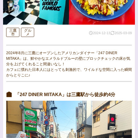
三鷹
グル
2024-12-13
2025-03-09
市
メ
2024年8月に三鷹にオープンしたアメリカンダイナー「247 DINER
MITAKA」は、鮮やかなエメラルドブルーの壁にブロックチェックの床が気
分を上げてくれること間違いなし！
カフェに慣れた日本人にはとっても刺激的で、ワイルドな空間に入った瞬間
からとりこに♪
「247 DINER MITAKA」は三鷹駅から徒歩約4分