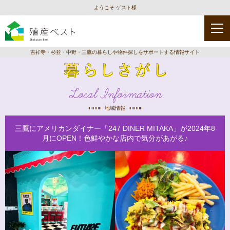
ようこそ ゲスト様
吉祥寺・杉並・中野・三鷹の暮らしや物件探しをサポートする情報サイト
Local Information
地域情報
三鷹にアメリカンダイナー「247 DINER MITAKA」が2024年8
月にOPEN！色鮮やかな店内で気分があがる♪