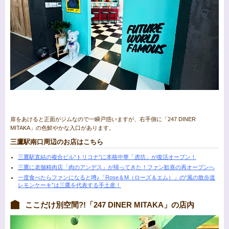
扉をあけると正面がジムなので一瞬戸惑いますが、右手側に「247 DINER
MITAKA」の色鮮やかな入口があります。
三鷹駅南口周辺のお店はこちら
三鷹駅直結の複合ビル“トリコナ”に本格中華「虎坊」が復活オープン！
三鷹に老舗精肉店「肉のアンデス」が帰ってきた！ファン歓喜の再オープンへ
一度食べたらファンになると噂♪「Rose＆M（ローズ＆エム）」の“風の散歩道
レモンケーキ”は三鷹を代表する手土産！
ここだけ別空間?!「247 DINER MITAKA」の店内