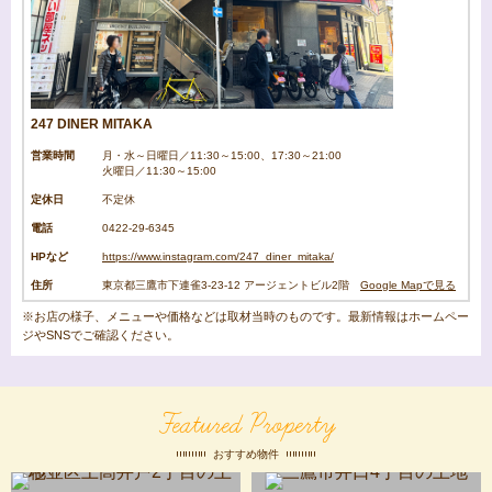
247 DINER MITAKA
営業時間
月・水～日曜日／11:30～15:00、17:30～21:00
火曜日／11:30～15:00
定休日
不定休
電話
0422-29-6345
HPなど
https://www.instagram.com/247_diner_mitaka/
住所
東京都三鷹市下連雀3-23-12 アージェントビル2階
Google Mapで見る
※お店の様子、メニューや価格などは取材当時のものです。最新情報はホームペー
ジやSNSでご確認ください。
Featured Property
おすすめ物件