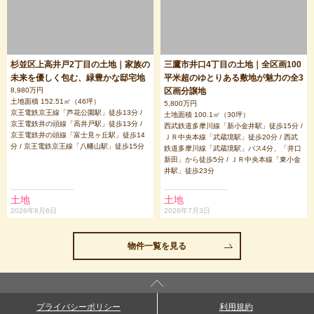
杉並区上高井戸2丁目の土地｜家族の
三鷹市井口4丁目の土地｜全区画100
未来を優しく包む、緑豊かな邸宅地
平米超のゆとりある敷地が魅力の全3
8,980万円
区画分譲地
土地面積 152.51㎡（46坪）
5,800万円
京王電鉄京王線「芦花公園駅」徒歩13分 /
土地面積 100.1㎡（30坪）
京王電鉄井の頭線「高井戸駅」徒歩13分 /
西武鉄道多摩川線「新小金井駅」徒歩15分 /
京王電鉄井の頭線「富士見ヶ丘駅」徒歩14
ＪＲ中央本線「武蔵境駅」徒歩20分 / 西武
分 / 京王電鉄京王線「八幡山駅」徒歩15分
鉄道多摩川線「武蔵境駅」バス4分、「井口
新田」から徒歩5分 / ＪＲ中央本線「東小金
井駅」徒歩23分
土地
土地
2026年8月6日
2026年7月3日
物件一覧を見る
プライバシーポリシー
利用規約