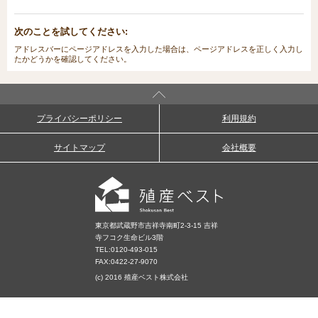
次のことを試してください:
アドレスバーにページアドレスを入力した場合は、ページアドレスを正しく入力し
たかどうかを確認してください。
プライバシーポリシー
利用規約
サイトマップ
会社概要
東京都武蔵野市吉祥寺南町2-3-15 吉祥
寺フコク生命ビル3階
TEL:
0120-493-015
FAX:0422-27-9070
(c) 2016 殖産ベスト株式会社