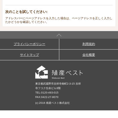
次のことを試してください:
アドレスバーにページアドレスを入力した場合は、ページアドレスを正しく入力し
たかどうかを確認してください。
プライバシーポリシー
利用規約
サイトマップ
会社概要
東京都武蔵野市吉祥寺南町2-3-15 吉祥
寺フコク生命ビル3階
TEL:
0120-493-015
FAX:0422-27-9070
(c) 2016 殖産ベスト株式会社