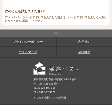
次のことを試してください:
アドレスバーにページアドレスを入力した場合は、ページアドレスを正しく入力し
たかどうかを確認してください。
プライバシーポリシー
利用規約
サイトマップ
会社概要
東京都武蔵野市吉祥寺南町2-3-15 吉祥
寺フコク生命ビル3階
TEL:
0120-493-015
FAX:0422-27-9070
(c) 2016 殖産ベスト株式会社