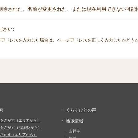
削除された、名前が変更された、または現在利用できない可能
さい:
ジアドレスを入力した場合は、ページアドレスを正しく入力したかどう
索
くらすひとの声
をさがす（エリアから）
地域情報
をさがす（沿線/駅から）
吉祥寺
さがす（エリアから）