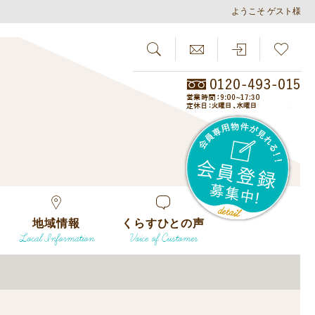
ようこそ ゲスト様
SEARCH
らしさがし
会員
地域情報
くらすひとの声
Local Information
Voice of Customer