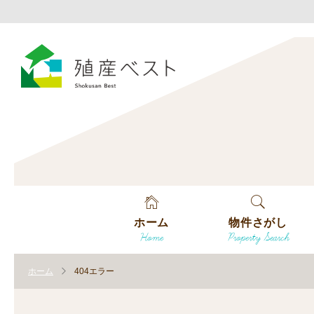
ホーム
物件さがし
Home
Property Search
戸建てを探す
ホーム
404エラー
土地を探す