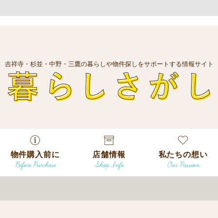
吉祥寺・杉並・中野・三鷹の暮らしや物件探しをサポートする情報サイト
暮
物件購入前に
店舗情報
私たちの想い
Before Purchase
Shop Info
Our Passion
エリアから探
す
エリアから探
吉祥寺本店
沿線
す
/
駅から