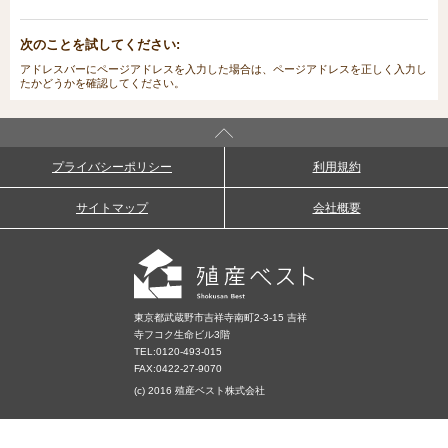
次のことを試してください:
アドレスバーにページアドレスを入力した場合は、ページアドレスを正しく入力し
たかどうかを確認してください。
プライバシーポリシー
利用規約
サイトマップ
会社概要
東京都武蔵野市吉祥寺南町2-3-15 吉祥
寺フコク生命ビル3階
TEL:
0120-493-015
FAX:0422-27-9070
(c) 2016 殖産ベスト株式会社