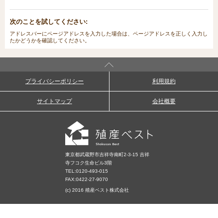
次のことを試してください:
アドレスバーにページアドレスを入力した場合は、ページアドレスを正しく入力し
たかどうかを確認してください。
プライバシーポリシー
利用規約
サイトマップ
会社概要
東京都武蔵野市吉祥寺南町2-3-15 吉祥
寺フコク生命ビル3階
TEL:
0120-493-015
FAX:0422-27-9070
(c) 2016 殖産ベスト株式会社