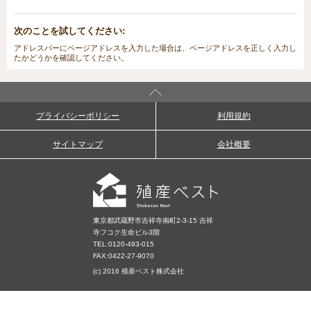
次のことを試してください:
アドレスバーにページアドレスを入力した場合は、ページアドレスを正しく入力し
たかどうかを確認してください。
プライバシーポリシー
利用規約
サイトマップ
会社概要
東京都武蔵野市吉祥寺南町2-3-15 吉祥
寺フコク生命ビル3階
TEL:
0120-493-015
FAX:0422-27-9070
(c) 2016 殖産ベスト株式会社