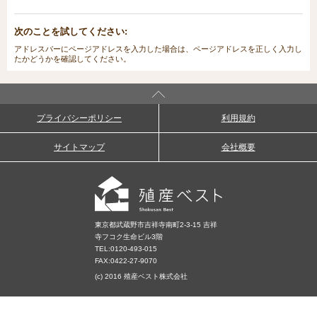
次のことを試してください:
アドレスバーにページアドレスを入力した場合は、ページアドレスを正しく入力し
たかどうかを確認してください。
プライバシーポリシー
利用規約
サイトマップ
会社概要
東京都武蔵野市吉祥寺南町2-3-15 吉祥
寺フコク生命ビル3階
TEL:
0120-493-015
FAX:0422-27-9070
(c) 2016 殖産ベスト株式会社