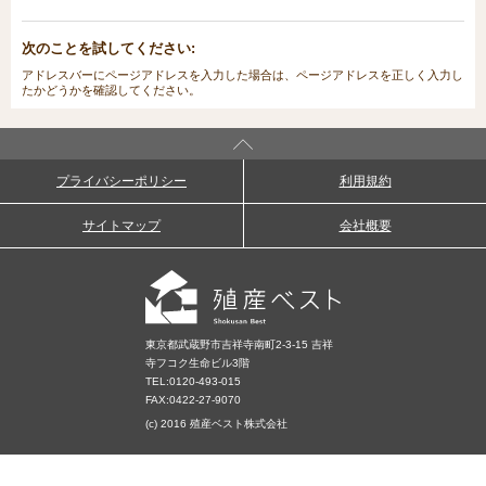
次のことを試してください:
アドレスバーにページアドレスを入力した場合は、ページアドレスを正しく入力し
たかどうかを確認してください。
プライバシーポリシー
利用規約
サイトマップ
会社概要
東京都武蔵野市吉祥寺南町2-3-15 吉祥
寺フコク生命ビル3階
TEL:
0120-493-015
FAX:0422-27-9070
(c) 2016 殖産ベスト株式会社