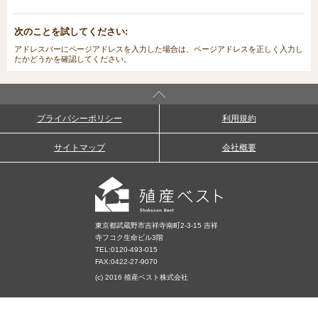
次のことを試してください:
アドレスバーにページアドレスを入力した場合は、ページアドレスを正しく入力し
たかどうかを確認してください。
プライバシーポリシー
利用規約
サイトマップ
会社概要
東京都武蔵野市吉祥寺南町2-3-15 吉祥
寺フコク生命ビル3階
TEL:
0120-493-015
FAX:0422-27-9070
(c) 2016 殖産ベスト株式会社