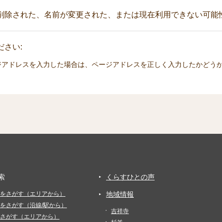
削除された、名前が変更された、または現在利用できない可能
さい:
ジアドレスを入力した場合は、ページアドレスを正しく入力したかどう
索
くらすひとの声
をさがす（エリアから）
地域情報
をさがす（沿線/駅から）
吉祥寺
さがす（エリアから）