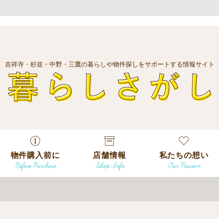
吉祥寺・杉並・中野・三鷹の暮らしや物件探しをサポートする情報サイト
暮
物件購入前に
店舗情報
私たちの想い
Before Purchase
Shop Info
Our Passion
エリアから探
す
エリアから探
吉祥寺本店
沿線
す
/
駅から