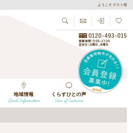
ようこそ ゲスト様
SEARCH
らしさがし
会員
地域情報
くらすひとの声
Local Information
Voice of Customer