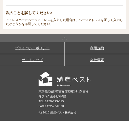
次のことを試してください:
アドレスバーにページアドレスを入力した場合は、ページアドレスを正しく入力し
たかどうかを確認してください。
プライバシーポリシー
利用規約
サイトマップ
会社概要
東京都武蔵野市吉祥寺南町2-3-15 吉祥
寺フコク生命ビル3階
TEL:
0120-493-015
FAX:0422-27-9070
(c) 2016 殖産ベスト株式会社