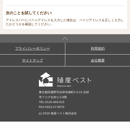
次のことを試してください:
アドレスバーにページアドレスを入力した場合は、ページアドレスを正しく入力し
たかどうかを確認してください。
プライバシーポリシー
利用規約
サイトマップ
会社概要
東京都武蔵野市吉祥寺南町2-3-15 吉祥
寺フコク生命ビル3階
TEL:
0120-493-015
FAX:0422-27-9070
(c) 2016 殖産ベスト株式会社