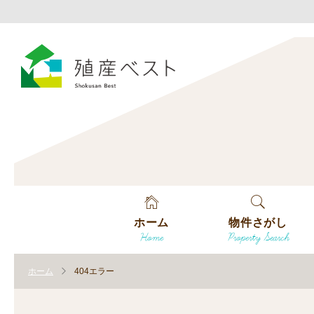
ホーム
物件さがし
Home
Property Search
戸建てを探す
ホーム
404エラー
土地を探す