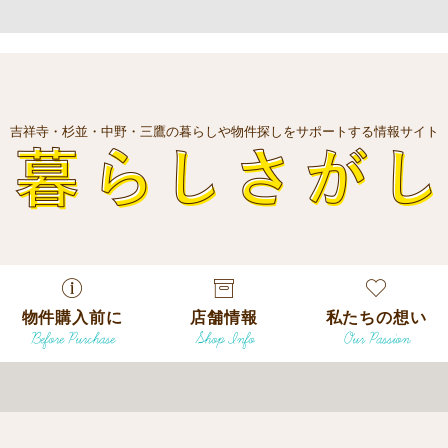
吉祥寺・杉並・中野・三鷹の暮らしや物件探しをサポートする情報サイト
暮
物件購入前に
店舗情報
私たちの想い
Before Purchase
Shop Info
Our Passion
エリアから探
す
エリアから探
吉祥寺本店
沿線
す
/
駅から