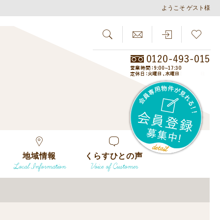
ようこそ ゲスト様
SEARCH
らしさがし
会員
地域情報
くらすひとの声
Local Information
Voice of Customer