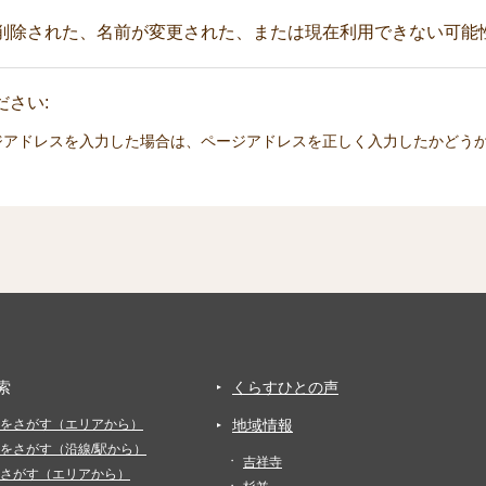
削除された、名前が変更された、または現在利用できない可能
さい:
ジアドレスを入力した場合は、ページアドレスを正しく入力したかどう
索
くらすひとの声
をさがす（エリアから）
地域情報
をさがす（沿線/駅から）
吉祥寺
さがす（エリアから）