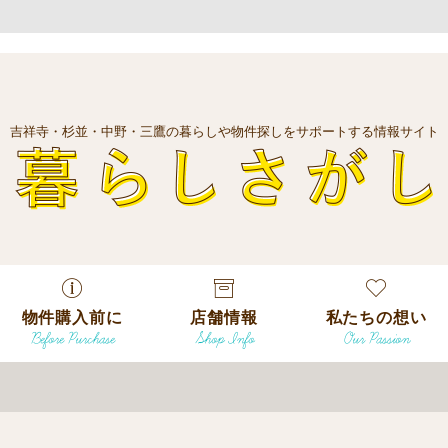
吉祥寺・杉並・中野・三鷹の暮らしや物件探しをサポートする情報サイト
暮
物件購入前に
店舗情報
私たちの想い
Before Purchase
Shop Info
Our Passion
エリアから探
す
エリアから探
吉祥寺本店
沿線
す
/
駅から