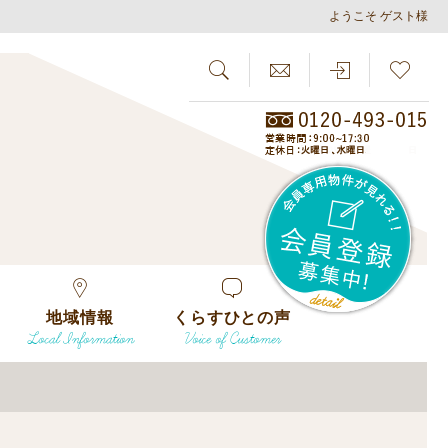
ようこそ ゲスト様
SEARCH
らしさがし
会員
地域情報
くらすひとの声
Local Information
Voice of Customer