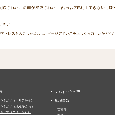
削除された、名前が変更された、または現在利用できない可能
さい:
ジアドレスを入力した場合は、ページアドレスを正しく入力したかどう
索
くらすひとの声
をさがす（エリアから）
地域情報
をさがす（沿線/駅から）
吉祥寺
さがす（エリアから）