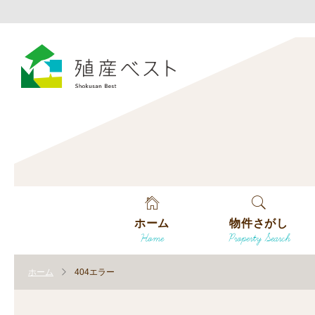
ホーム
物件さがし
Home
Property Search
戸建てを探す
ホーム
404エラー
土地を探す