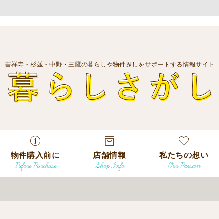
吉祥寺・杉並・中野・三鷹の暮らしや物件探しをサポートする情報サイト
暮
物件購入前に
店舗情報
私たちの想い
Before Purchase
Shop Info
Our Passion
エリアから探
す
エリアから探
吉祥寺本店
沿線
す
/
駅から