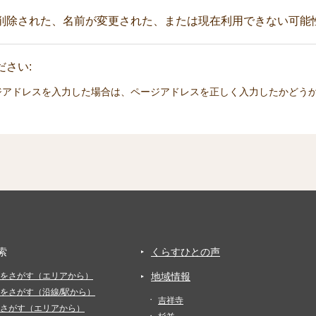
削除された、名前が変更された、または現在利用できない可能
さい:
ジアドレスを入力した場合は、ページアドレスを正しく入力したかどう
索
くらすひとの声
をさがす（エリアから）
地域情報
をさがす（沿線/駅から）
吉祥寺
さがす（エリアから）