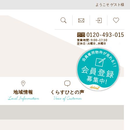
ようこそ ゲスト様
SEARCH
らしさがし
会員
地域情報
くらすひとの声
Local Information
Voice of Customer